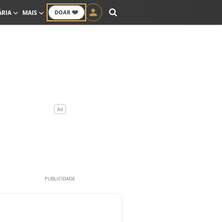
❤️
ÁRIA
MAIS
DOAR