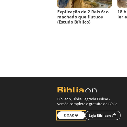
Explicação de 2 Reis 6: o
18 h
machado que flutuou
ler e
(Estudo Bíblico)
Bíbliaon, Bíblia Sagrada Online -
versão completa e gratuita da Bíblia
DOAR ❤️
Loja Bíbliaon