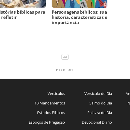
istórias bíblicas para
Personagens bíblicos: sua
 refletir
história, características e
importância
Versículos
Versículo do Dia
An
10 Mandamentos
Salmo do Dia
N
Estudos Bíblicos
Palavra do Dia
Esboços de Pregação
Devocional Diário