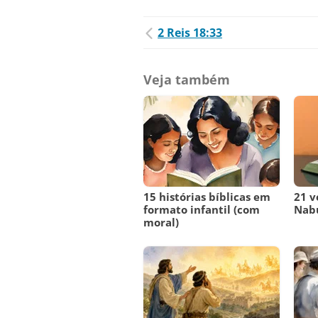
2 Reis 18:33
Veja também
15 histórias bíblicas em
21 v
formato infantil (com
Nab
moral)