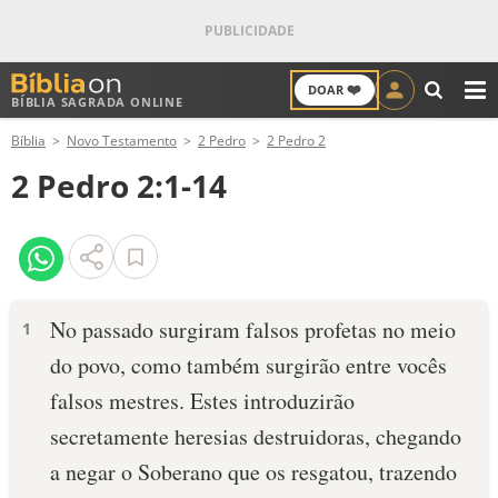
❤️
DOAR
BÍBLIA SAGRADA ONLINE
M
Bíblia
Novo Testamento
2 Pedro
2 Pedro 2
ANTIGO TESTAMENTO
2 Pedro 2:1-14
NOVO TESTAMENTO
VERSÍCULOS
VERSÍCULO DO DIA
No passado surgiram falsos profetas no meio
1
do povo, como também surgirão entre vocês
PALAVRA DO DIA
falsos mestres. Estes introduzirão
SALMO DO DIA
secretamente heresias destruidoras, chegando
a negar o Soberano que os resgatou, trazendo
DEVOCIONAL DIÁRIO