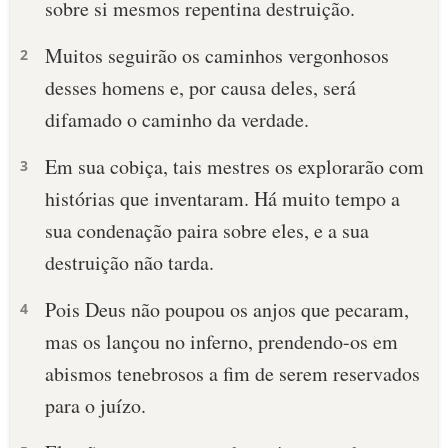
sobre si mesmos repentina destruição.
10 MANDAMENTOS
Muitos seguirão os caminhos vergonhosos
2
desses homens e, por causa deles, será
ESTUDOS BÍBLICOS
difamado o caminho da verdade.
ESBOÇOS DE PREGAÇÃO
Em sua cobiça, tais mestres os explorarão com
3
TEMAS
histórias que inventaram. Há muito tempo a
sua condenação paira sobre eles, e a sua
PERGUNTE À BÍBLIA
IA
destruição não tarda.
TERMO BÍBLICO
JOGOS
Pois Deus não poupou os anjos que pecaram,
4
mas os lançou no inferno, prendendo-os em
QUEM SOMOS
abismos tenebrosos a fim de serem reservados
LOJA BÍBLIAON
para o juízo.