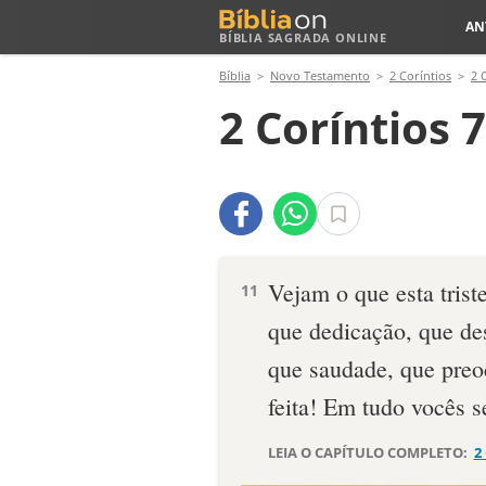
AN
BÍBLIA SAGRADA ONLINE
Bíblia
Novo Testamento
2 Coríntios
2 
2 Coríntios 
Vejam o que esta tris
11
que dedicação, que de
que saudade, que preoc
feita! Em tudo vocês s
LEIA O CAPÍTULO COMPLETO:
2