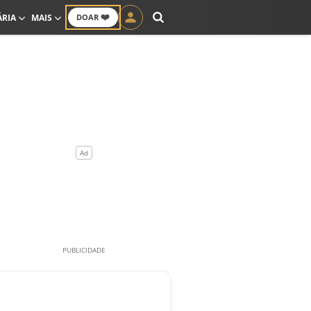
❤️
ÁRIA
MAIS
DOAR