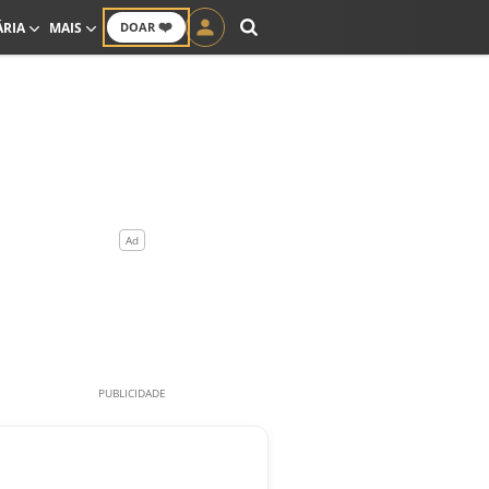
❤️
ÁRIA
MAIS
DOAR