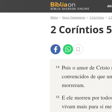
AN
BÍBLIA SAGRADA ONLINE
Bíblia
Novo Testamento
2 Coríntios
2 
2 Coríntios 
Pois o amor de Cristo
14
convencidos de que um
morreram.
E ele morreu por todo
15
vivam mais para si me