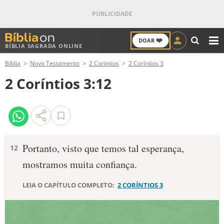
❤️
DOAR
BÍBLIA SAGRADA ONLINE
M
Bíblia
Novo Testamento
2 Coríntios
2 Coríntios 3
ANTIGO TESTAMENTO
2 Coríntios 3:12
NOVO TESTAMENTO
VERSÍCULOS
VERSÍCULO DO DIA
Portanto, visto que temos tal esperança,
12
mostramos muita confiança.
PALAVRA DO DIA
LEIA O CAPÍTULO COMPLETO:
2 CORÍNTIOS 3
SALMO DO DIA
DEVOCIONAL DIÁRIO