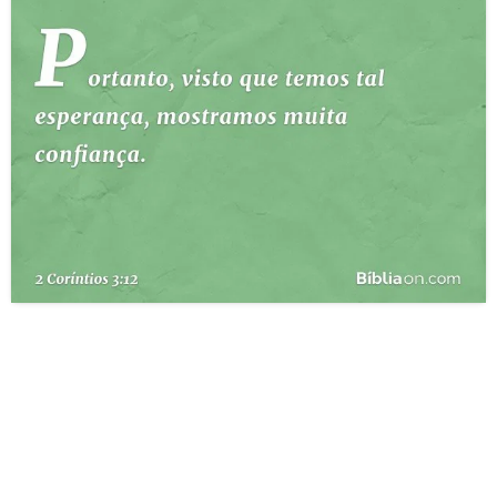
10 MANDAMENTOS
ESTUDOS BÍBLICOS
ESBOÇOS DE PREGAÇÃO
TEMAS
PERGUNTE À BÍBLIA
IA
TERMO BÍBLICO
JOGOS
QUEM SOMOS
LOJA BÍBLIAON