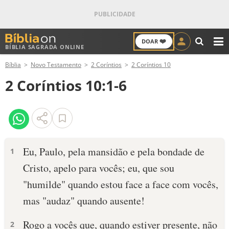
❤️
DOAR
BÍBLIA SAGRADA ONLINE
M
Bíblia
Novo Testamento
2 Coríntios
2 Coríntios 10
ANTIGO TESTAMENTO
2 Coríntios 10:1-6
NOVO TESTAMENTO
VERSÍCULOS
VERSÍCULO DO DIA
Eu, Paulo, pela mansidão e pela bondade de
1
Cristo, apelo para vocês; eu, que sou
PALAVRA DO DIA
"humilde" quando estou face a face com vocês,
SALMO DO DIA
mas "audaz" quando ausente!
DEVOCIONAL DIÁRIO
Rogo a vocês que, quando estiver presente, não
2