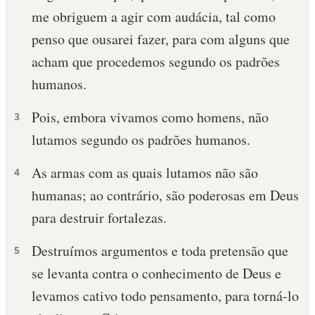
me obriguem a agir com audácia, tal como
10 MANDAMENTOS
penso que ousarei fazer, para com alguns que
acham que procedemos segundo os padrões
ESTUDOS BÍBLICOS
humanos.
ESBOÇOS DE PREGAÇÃO
Pois, embora vivamos como homens, não
3
TEMAS
lutamos segundo os padrões humanos.
PERGUNTE À BÍBLIA
As armas com as quais lutamos não são
4
IA
humanas; ao contrário, são poderosas em Deus
TERMO BÍBLICO
JOGOS
para destruir fortalezas.
QUEM SOMOS
Destruímos argumentos e toda pretensão que
5
se levanta contra o conhecimento de Deus e
LOJA BÍBLIAON
levamos cativo todo pensamento, para torná-lo