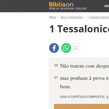
AN
BÍBLIA SAGRADA ONLINE
Bíblia
Novo Testamento
1 Tessalonicense
1 Tessalonic
Não tratem com despre
20
mas ponham à prova to
21
bom.
LEIA O CAPÍTULO COMPLETO:
1