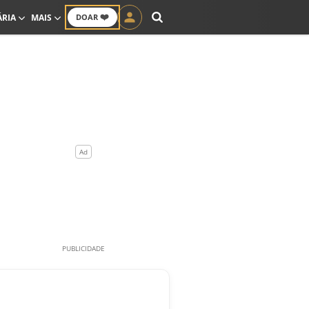
❤️
ÁRIA
MAIS
DOAR