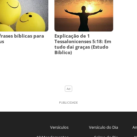
frases bíblicas para
Explicação de 1
us
Tessalonicenses 5:18: Em
tudo dai graças (Estudo
Bíblico)
Versículos
Versículo do Dia
An