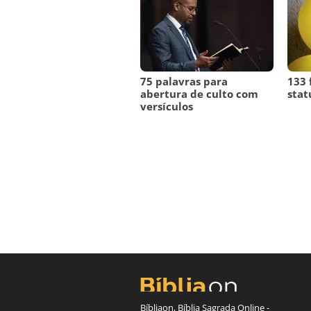
75 palavras para
133 
abertura de culto com
stat
versículos
Bíbliaon, Bíblia Sagrada Online -