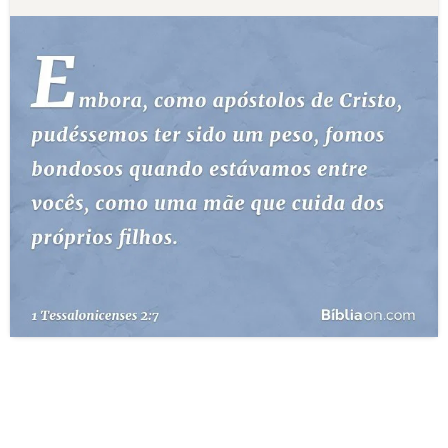
10 MANDAMENTOS
ESTUDOS BÍBLICOS
ESBOÇOS DE PREGAÇÃO
TEMAS
PERGUNTE À BÍBLIA
IA
TERMO BÍBLICO
JOGOS
QUEM SOMOS
LOJA BÍBLIAON