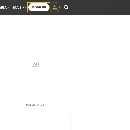
❤️
ÁRIA
MAIS
DOAR