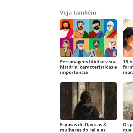
Veja também
Personagens bíblicos: sua
15 h
história, características e
form
importância
mora
Esposas de Davi: as 8
Os p
mulheres do rei e as
que 