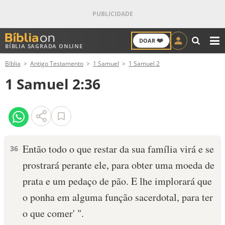
❤️
DOAR
BÍBLIA SAGRADA ONLINE
M
Bíblia
Antigo Testamento
1 Samuel
1 Samuel 2
ANTIGO TESTAMENTO
1 Samuel 2:36
NOVO TESTAMENTO
VERSÍCULOS
VERSÍCULO DO DIA
Então todo o que restar da sua família virá e se
36
prostrará perante ele, para obter uma moeda de
PALAVRA DO DIA
prata e um pedaço de pão. E lhe implorará que
SALMO DO DIA
o ponha em alguma função sacerdotal, para ter
o que comer' ".
DEVOCIONAL DIÁRIO