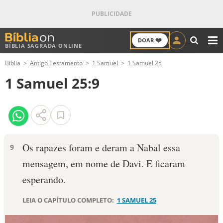
❤️
DOAR
BÍBLIA SAGRADA ONLINE
M
Bíblia
Antigo Testamento
1 Samuel
1 Samuel 25
ANTIGO TESTAMENTO
1 Samuel 25:9
NOVO TESTAMENTO
VERSÍCULOS
VERSÍCULO DO DIA
Os rapazes foram e deram a Nabal essa
9
mensagem, em nome de Davi. E ficaram
PALAVRA DO DIA
esperando.
SALMO DO DIA
LEIA O CAPÍTULO COMPLETO:
1 SAMUEL 25
DEVOCIONAL DIÁRIO