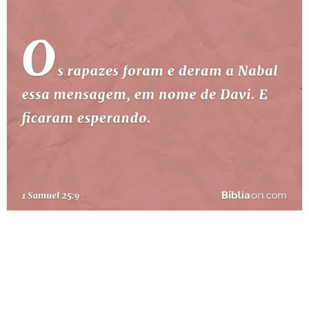
10 MANDAMENTOS
ESTUDOS BÍBLICOS
ESBOÇOS DE PREGAÇÃO
TEMAS
PERGUNTE À BÍBLIA
IA
TERMO BÍBLICO
JOGOS
QUEM SOMOS
LOJA BÍBLIAON