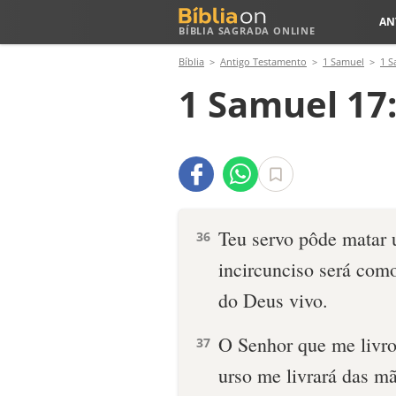
AN
BÍBLIA SAGRADA ONLINE
Bíblia
Antigo Testamento
1 Samuel
1 S
1 Samuel 17
Teu servo pôde matar u
36
incircunciso será como
do Deus vivo.
O Senhor que me livro
37
urso me livrará das mã