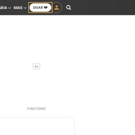
❤️
ÁRIA
MAIS
DOAR