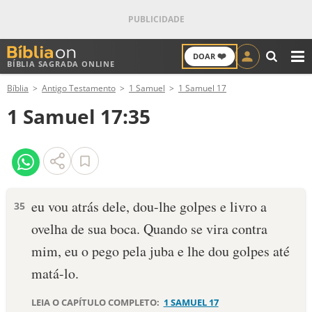
❤️
DOAR
BÍBLIA SAGRADA ONLINE
M
Bíblia
Antigo Testamento
1 Samuel
1 Samuel 17
ANTIGO TESTAMENTO
1 Samuel 17:35
NOVO TESTAMENTO
VERSÍCULOS
VERSÍCULO DO DIA
eu vou atrás dele, dou-lhe golpes e livro a
35
ovelha de sua boca. Quando se vira contra
PALAVRA DO DIA
mim, eu o pego pela juba e lhe dou golpes até
SALMO DO DIA
matá-lo.
DEVOCIONAL DIÁRIO
LEIA O CAPÍTULO COMPLETO:
1 SAMUEL 17