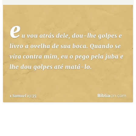
10 MANDAMENTOS
ESTUDOS BÍBLICOS
ESBOÇOS DE PREGAÇÃO
TEMAS
PERGUNTE À BÍBLIA
IA
TERMO BÍBLICO
JOGOS
QUEM SOMOS
LOJA BÍBLIAON