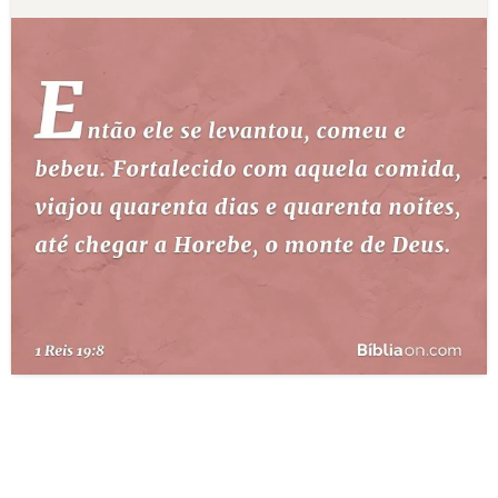
10 MANDAMENTOS
ESTUDOS BÍBLICOS
ESBOÇOS DE PREGAÇÃO
TEMAS
PERGUNTE À BÍBLIA
IA
TERMO BÍBLICO
JOGOS
QUEM SOMOS
LOJA BÍBLIAON