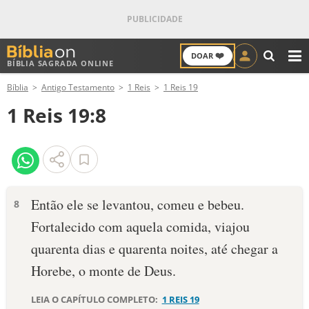
❤️
DOAR
BÍBLIA SAGRADA ONLINE
M
Bíblia
Antigo Testamento
1 Reis
1 Reis 19
ANTIGO TESTAMENTO
1 Reis 19:8
NOVO TESTAMENTO
VERSÍCULOS
VERSÍCULO DO DIA
Então ele se levantou, comeu e bebeu.
8
Fortalecido com aquela comida, viajou
PALAVRA DO DIA
quarenta dias e quarenta noites, até chegar a
SALMO DO DIA
Horebe, o monte de Deus.
DEVOCIONAL DIÁRIO
LEIA O CAPÍTULO COMPLETO:
1 REIS 19