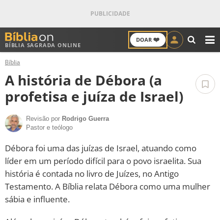
❤️
DOAR
BÍBLIA SAGRADA ONLINE
M
Bíblia
ANTIGO TESTAMENTO
A história de Débora (a
NOVO TESTAMENTO
profetisa e juíza de Israel)
VERSÍCULOS
Revisão por
Rodrigo Guerra
Pastor e teólogo
VERSÍCULO DO DIA
Débora foi uma das juízas de Israel, atuando como
líder em um período difícil para o povo israelita. Sua
PALAVRA DO DIA
história é contada no livro de Juízes, no Antigo
Testamento. A Bíblia relata Débora como uma mulher
SALMO DO DIA
sábia e influente.
DEVOCIONAL DIÁRIO