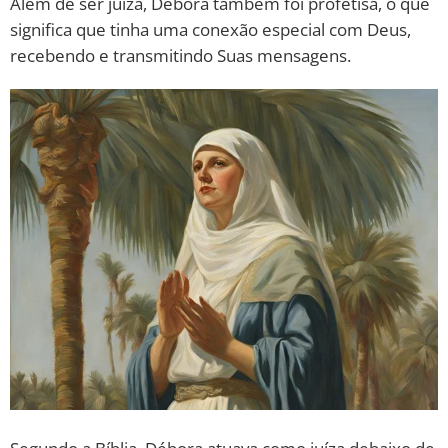
Além de ser juíza, Débora também foi profetisa, o que
significa que tinha uma conexão especial com Deus,
10 MANDAMENTOS
recebendo e transmitindo Suas mensagens.
ESTUDOS BÍBLICOS
ESBOÇOS DE PREGAÇÃO
TEMAS
PERGUNTE À BÍBLIA
IA
TERMO BÍBLICO
JOGOS
QUEM SOMOS
LOJA BÍBLIAON