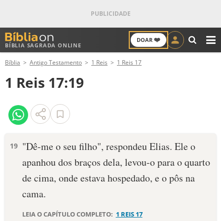
❤️
DOAR
BÍBLIA SAGRADA ONLINE
M
Bíblia
Antigo Testamento
1 Reis
1 Reis 17
ANTIGO TESTAMENTO
1 Reis 17:19
NOVO TESTAMENTO
VERSÍCULOS
VERSÍCULO DO DIA
"Dê-me o seu filho", respondeu Elias. Ele o
19
apanhou dos braços dela, levou-o para o quarto
PALAVRA DO DIA
de cima, onde estava hospedado, e o pôs na
SALMO DO DIA
cama.
DEVOCIONAL DIÁRIO
LEIA O CAPÍTULO COMPLETO:
1 REIS 17