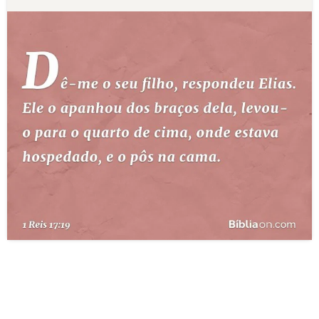
10 MANDAMENTOS
ESTUDOS BÍBLICOS
ESBOÇOS DE PREGAÇÃO
TEMAS
PERGUNTE À BÍBLIA
IA
TERMO BÍBLICO
JOGOS
QUEM SOMOS
LOJA BÍBLIAON