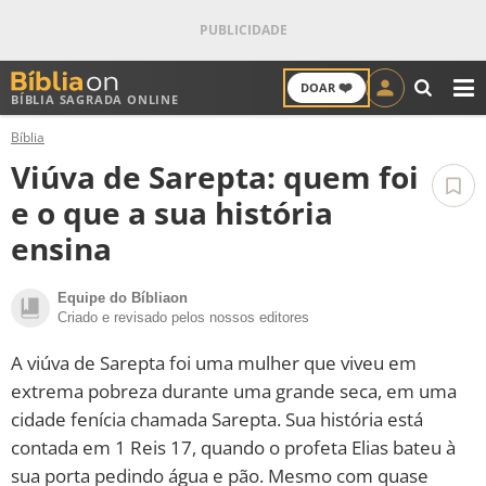
❤️
DOAR
BÍBLIA SAGRADA ONLINE
M
Bíblia
ANTIGO TESTAMENTO
Viúva de Sarepta: quem foi
NOVO TESTAMENTO
e o que a sua história
ensina
VERSÍCULOS
Equipe do Bíbliaon
VERSÍCULO DO DIA
Criado e revisado pelos nossos editores
PALAVRA DO DIA
A viúva de Sarepta foi uma mulher que viveu em
extrema pobreza durante uma grande seca, em uma
SALMO DO DIA
cidade fenícia chamada Sarepta. Sua história está
contada em 1 Reis 17, quando o profeta Elias bateu à
DEVOCIONAL DIÁRIO
sua porta pedindo água e pão. Mesmo com quase