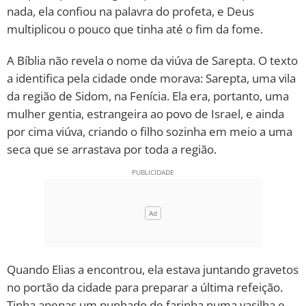
nada, ela confiou na palavra do profeta, e Deus
10 MANDAMENTOS
multiplicou o pouco que tinha até o fim da fome.
A Bíblia não revela o nome da viúva de Sarepta. O texto
ESTUDOS BÍBLICOS
a identifica pela cidade onde morava: Sarepta, uma vila
da região de Sidom, na Fenícia. Ela era, portanto, uma
ESBOÇOS DE PREGAÇÃO
mulher gentia, estrangeira ao povo de Israel, e ainda
TEMAS
por cima viúva, criando o filho sozinha em meio a uma
seca que se arrastava por toda a região.
PERGUNTE À BÍBLIA
IA
TERMO BÍBLICO
JOGOS
QUEM SOMOS
Quando Elias a encontrou, ela estava juntando gravetos
LOJA BÍBLIAON
no portão da cidade para preparar a última refeição.
Tinha apenas um punhado de farinha numa vasilha e