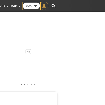
❤️
ÁRIA
MAIS
DOAR