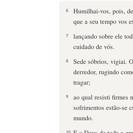
Humilhai-vos, pois, d
6
que a seu tempo vos ex
lançando sobre ele tod
7
cuidado de vós.
Sede sóbrios, vigiai. 
8
derredor, rugindo com
tragar;
ao qual resisti firmes
9
sofrimentos estão-se 
mundo.
E o Deus de toda a gr
10