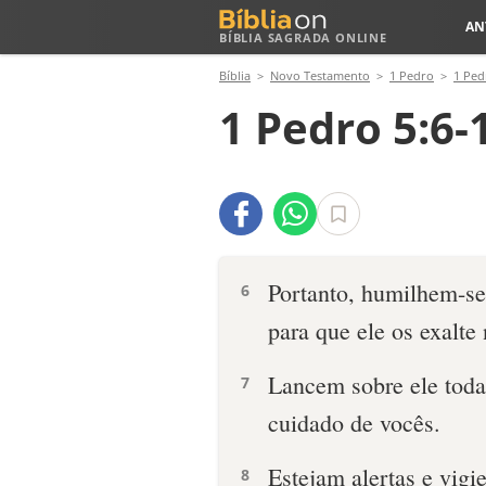
AN
BÍBLIA SAGRADA ONLINE
Bíblia
Novo Testamento
1 Pedro
1 Ped
1 Pedro 5:6-
Portanto, humilhem-s
6
para que ele os exalte
Lancem sobre ele toda
7
cuidado de vocês.
Estejam alertas e vig
8