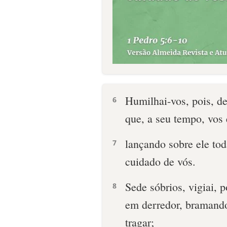
Humilhai-vos, pois, d
6
que, a seu tempo, vos 
lançando sobre ele tod
7
cuidado de vós.
Sede sóbrios, vigiai, 
8
em derredor, bramand
tragar;