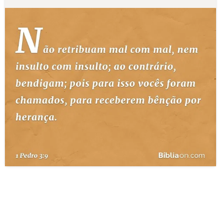
10 MANDAMENTOS
ESTUDOS BÍBLICOS
ESBOÇOS DE PREGAÇÃO
TEMAS
PERGUNTE À BÍBLIA
IA
TERMO BÍBLICO
JOGOS
QUEM SOMOS
LOJA BÍBLIAON