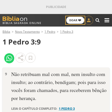
❤️
DOAR
BÍBLIA SAGRADA ONLINE
M
Bíblia
Novo Testamento
1 Pedro
1 Pedro 3
ANTIGO TESTAMENTO
1 Pedro 3:9
NOVO TESTAMENTO
VERSÍCULOS
VERSÍCULO DO DIA
Não retribuam mal com mal, nem insulto com
9
insulto; ao contrário, bendigam; pois para isso
PALAVRA DO DIA
vocês foram chamados, para receberem bênção
SALMO DO DIA
por herança.
DEVOCIONAL DIÁRIO
LEIA O CAPÍTULO COMPLETO:
1 PEDRO 3