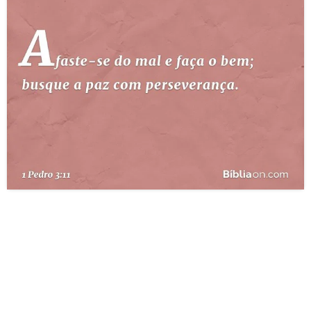
10 MANDAMENTOS
ESTUDOS BÍBLICOS
ESBOÇOS DE PREGAÇÃO
TEMAS
PERGUNTE À BÍBLIA
IA
TERMO BÍBLICO
JOGOS
QUEM SOMOS
LOJA BÍBLIAON