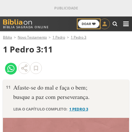
❤️
DOAR
BÍBLIA SAGRADA ONLINE
M
Bíblia
Novo Testamento
1 Pedro
1 Pedro 3
ANTIGO TESTAMENTO
1 Pedro 3:11
NOVO TESTAMENTO
VERSÍCULOS
VERSÍCULO DO DIA
Afaste-se do mal e faça o bem;
11
busque a paz com perseverança.
PALAVRA DO DIA
LEIA O CAPÍTULO COMPLETO:
1 PEDRO 3
SALMO DO DIA
DEVOCIONAL DIÁRIO