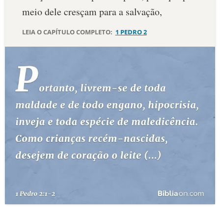
meio dele cresçam para a salvação,
10 MANDAMENTOS
LEIA O CAPÍTULO COMPLETO:
1 PEDRO 2
ESTUDOS BÍBLICOS
ESBOÇOS DE PREGAÇÃO
TEMAS
PERGUNTE À BÍBLIA
IA
TERMO BÍBLICO
JOGOS
QUEM SOMOS
LOJA BÍBLIAON