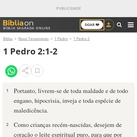
❤️
DOAR
BÍBLIA SAGRADA ONLINE
M
Bíblia
Novo Testamento
1 Pedro
1 Pedro 2
ANTIGO TESTAMENTO
1 Pedro 2:1-2
NOVO TESTAMENTO
VERSÍCULOS
VERSÍCULO DO DIA
Portanto, livrem-se de toda maldade e de todo
1
engano, hipocrisia, inveja e toda espécie de
PALAVRA DO DIA
maledicência.
SALMO DO DIA
Como crianças recém-nascidas, desejem de
2
DEVOCIONAL DIÁRIO
coração o leite espiritual puro, para que por