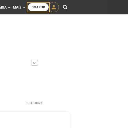
❤️
ÁRIA
MAIS
DOAR