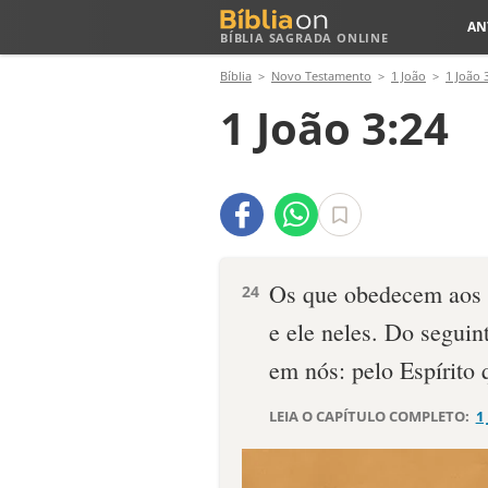
AN
BÍBLIA SAGRADA ONLINE
Bíblia
Novo Testamento
1 João
1 João 
1 João 3:24
Os que obedecem aos
24
e ele neles. Do segui
em nós: pelo Espírito 
LEIA O CAPÍTULO COMPLETO:
1