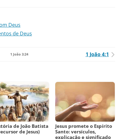
com Deus
entos de Deus
1 João 4:1
1 João 3:24
stória de João Batista
Jesus promete o Espírito
recursor de Jesus)
Santo: versículos,
explicação e significado