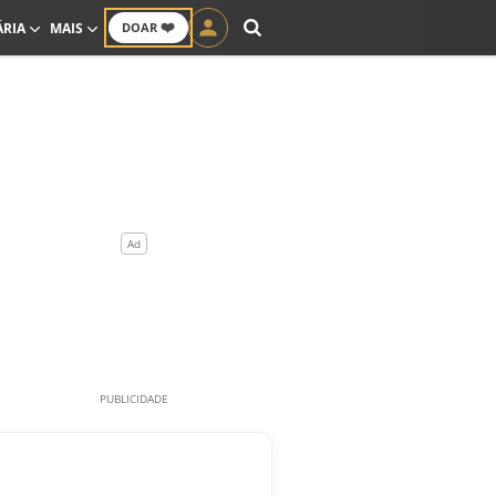
❤️
ÁRIA
MAIS
DOAR