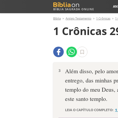
AN
BÍBLIA SAGRADA ONLINE
Bíblia
Antigo Testamento
1 Crônicas
1 
1 Crônicas 2
Além disso, pelo amo
3
entrego, das minhas pr
templo do meu Deus, a
este santo templo.
LEIA O CAPÍTULO COMPLETO:
1