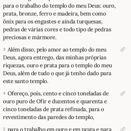
para o trabalho do templo do meu Deus: ouro,
10 MANDAMENTOS
prata, bronze, ferro e madeira, bem como
ônix para os engastes e ainda turquesas,
ESTUDOS BÍBLICOS
pedras de várias cores e todo tipo de pedras
preciosas e mármore.
ESBOÇOS DE PREGAÇÃO
Além disso, pelo amor ao templo do meu
3
TEMAS
Deus, agora entrego, das minhas próprias
riquezas, ouro e prata para o templo do meu
PERGUNTE À BÍBLIA
IA
Deus, além de tudo o que já tenho dado para
este santo templo.
TERMO BÍBLICO
JOGOS
Ofereço, pois, cento e cinco toneladas de
4
QUEM SOMOS
ouro puro de Ofir e duzentos e quarenta e
cinco toneladas de prata refinada, para o
LOJA BÍBLIAON
revestimento das paredes do templo,
para o trabalho em ouro e em prata e para
5