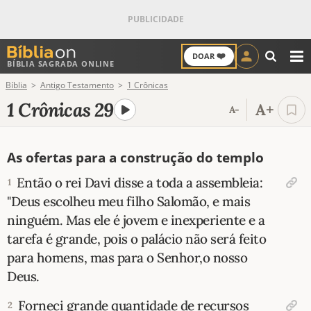
❤️
DOAR
BÍBLIA SAGRADA ONLINE
M
Bíblia
Antigo Testamento
1 Crônicas
ANTIGO TESTAMENTO
1 Crônicas 29
A+
A-
NOVO TESTAMENTO
As ofertas para a construção do templo
VERSÍCULOS
Então o rei Davi disse a toda a assembleia:
1
VERSÍCULO DO DIA
"Deus escolheu meu filho Salomão, e mais
ninguém. Mas ele é jovem e inexperiente e a
PALAVRA DO DIA
tarefa é grande, pois o palácio não será feito
para homens, mas para o Senhor,o nosso
SALMO DO DIA
Deus.
DEVOCIONAL DIÁRIO
Forneci grande quantidade de recursos
2