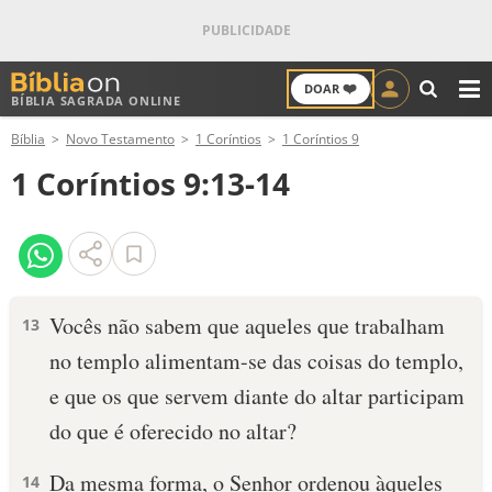
❤️
DOAR
BÍBLIA SAGRADA ONLINE
M
Bíblia
Novo Testamento
1 Coríntios
1 Coríntios 9
ANTIGO TESTAMENTO
1 Coríntios 9:13-14
NOVO TESTAMENTO
VERSÍCULOS
VERSÍCULO DO DIA
Vocês não sabem que aqueles que trabalham
13
no templo alimentam-se das coisas do templo,
PALAVRA DO DIA
e que os que servem diante do altar participam
SALMO DO DIA
do que é oferecido no altar?
DEVOCIONAL DIÁRIO
Da mesma forma, o Senhor ordenou àqueles
14