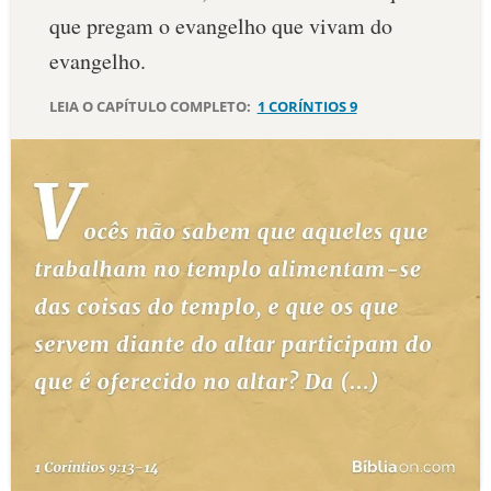
que pregam o evangelho que vivam do
10 MANDAMENTOS
evangelho.
ESTUDOS BÍBLICOS
LEIA O CAPÍTULO COMPLETO:
1 CORÍNTIOS 9
ESBOÇOS DE PREGAÇÃO
TEMAS
PERGUNTE À BÍBLIA
IA
TERMO BÍBLICO
JOGOS
QUEM SOMOS
LOJA BÍBLIAON