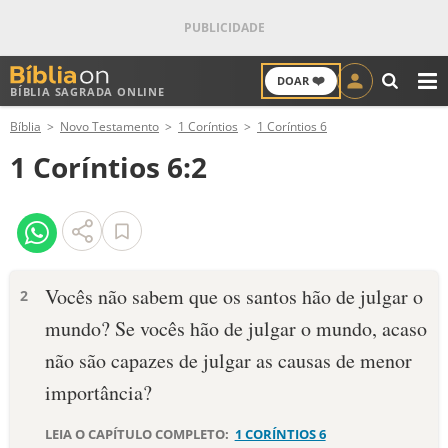
❤️
DOAR
BÍBLIA SAGRADA ONLINE
M
Bíblia
Novo Testamento
1 Coríntios
1 Coríntios 6
ANTIGO TESTAMENTO
1 Coríntios 6:2
NOVO TESTAMENTO
VERSÍCULOS
VERSÍCULO DO DIA
Vocês não sabem que os santos hão de julgar o
2
mundo? Se vocês hão de julgar o mundo, acaso
PALAVRA DO DIA
não são capazes de julgar as causas de menor
SALMO DO DIA
importância?
DEVOCIONAL DIÁRIO
LEIA O CAPÍTULO COMPLETO:
1 CORÍNTIOS 6