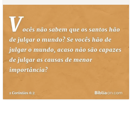
10 MANDAMENTOS
ESTUDOS BÍBLICOS
ESBOÇOS DE PREGAÇÃO
TEMAS
PERGUNTE À BÍBLIA
IA
TERMO BÍBLICO
JOGOS
QUEM SOMOS
LOJA BÍBLIAON