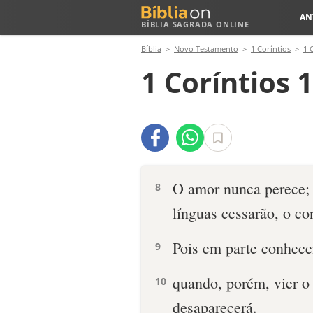
AN
BÍBLIA SAGRADA ONLINE
Bíblia
Novo Testamento
1 Coríntios
1 
1 Coríntios 
O amor nunca perece; 
8
línguas cessarão, o c
Pois em parte conhece
9
quando, porém, vier o 
10
desaparecerá.