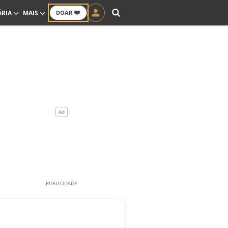
❤️
ÁRIA
MAIS
DOAR