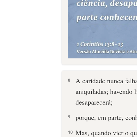
A caridade nunca falha
8
aniquiladas; havendo l
desaparecerá;
porque, em parte, con
9
Mas, quando vier o que
10