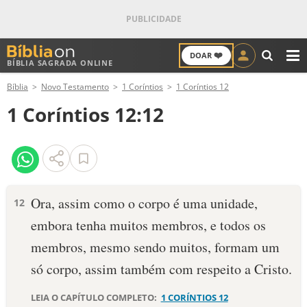
❤️
DOAR
BÍBLIA SAGRADA ONLINE
M
Bíblia
Novo Testamento
1 Coríntios
1 Coríntios 12
ANTIGO TESTAMENTO
1 Coríntios 12:12
NOVO TESTAMENTO
VERSÍCULOS
VERSÍCULO DO DIA
Ora, assim como o corpo é uma unidade,
12
embora tenha muitos membros, e todos os
PALAVRA DO DIA
membros, mesmo sendo muitos, formam um
SALMO DO DIA
só corpo, assim também com respeito a Cristo.
DEVOCIONAL DIÁRIO
LEIA O CAPÍTULO COMPLETO:
1 CORÍNTIOS 12