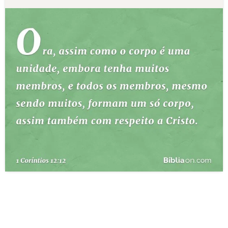
10 MANDAMENTOS
ESTUDOS BÍBLICOS
ESBOÇOS DE PREGAÇÃO
TEMAS
PERGUNTE À BÍBLIA
IA
TERMO BÍBLICO
JOGOS
QUEM SOMOS
LOJA BÍBLIAON