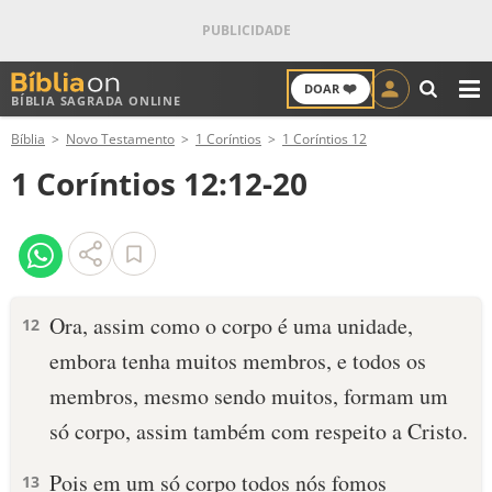
❤️
DOAR
BÍBLIA SAGRADA ONLINE
M
Bíblia
Novo Testamento
1 Coríntios
1 Coríntios 12
ANTIGO TESTAMENTO
1 Coríntios 12:12-20
NOVO TESTAMENTO
VERSÍCULOS
VERSÍCULO DO DIA
Ora, assim como o corpo é uma unidade,
12
embora tenha muitos membros, e todos os
PALAVRA DO DIA
membros, mesmo sendo muitos, formam um
SALMO DO DIA
só corpo, assim também com respeito a Cristo.
DEVOCIONAL DIÁRIO
Pois em um só corpo todos nós fomos
13