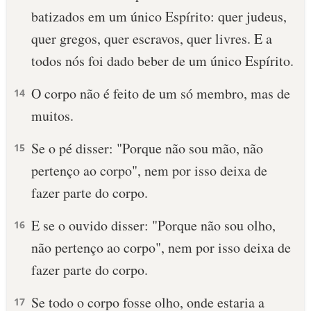
batizados em um único Espírito: quer judeus,
10 MANDAMENTOS
quer gregos, quer escravos, quer livres. E a
todos nós foi dado beber de um único Espírito.
ESTUDOS BÍBLICOS
O corpo não é feito de um só membro, mas de
14
ESBOÇOS DE PREGAÇÃO
muitos.
TEMAS
Se o pé disser: "Porque não sou mão, não
15
PERGUNTE À BÍBLIA
pertenço ao corpo", nem por isso deixa de
IA
fazer parte do corpo.
TERMO BÍBLICO
JOGOS
E se o ouvido disser: "Porque não sou olho,
16
QUEM SOMOS
não pertenço ao corpo", nem por isso deixa de
fazer parte do corpo.
LOJA BÍBLIAON
Se todo o corpo fosse olho, onde estaria a
17