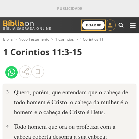
❤️
DOAR
BÍBLIA SAGRADA ONLINE
M
Bíblia
Novo Testamento
1 Coríntios
1 Coríntios 11
ANTIGO TESTAMENTO
1 Coríntios 11:3-15
NOVO TESTAMENTO
VERSÍCULOS
VERSÍCULO DO DIA
Quero, porém, que entendam que o cabeça de
3
todo homem é Cristo, o cabeça da mulher é o
PALAVRA DO DIA
homem e o cabeça de Cristo é Deus.
SALMO DO DIA
Todo homem que ora ou profetiza com a
4
DEVOCIONAL DIÁRIO
cabeça coberta desonra a sua cabeça;