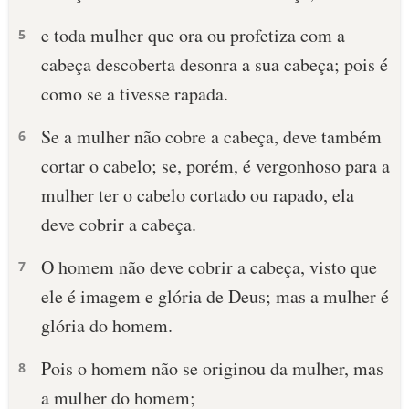
e toda mulher que ora ou profetiza com a
10 MANDAMENTOS
5
cabeça descoberta desonra a sua cabeça; pois é
ESTUDOS BÍBLICOS
como se a tivesse rapada.
ESBOÇOS DE PREGAÇÃO
Se a mulher não cobre a cabeça, deve também
6
cortar o cabelo; se, porém, é vergonhoso para a
TEMAS
mulher ter o cabelo cortado ou rapado, ela
PERGUNTE À BÍBLIA
deve cobrir a cabeça.
IA
O homem não deve cobrir a cabeça, visto que
TERMO BÍBLICO
7
JOGOS
ele é imagem e glória de Deus; mas a mulher é
QUEM SOMOS
glória do homem.
LOJA BÍBLIAON
Pois o homem não se originou da mulher, mas
8
a mulher do homem;