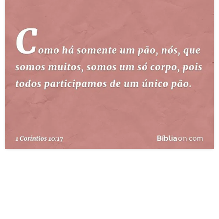
10 MANDAMENTOS
ESTUDOS BÍBLICOS
ESBOÇOS DE PREGAÇÃO
TEMAS
PERGUNTE À BÍBLIA
IA
TERMO BÍBLICO
JOGOS
QUEM SOMOS
LOJA BÍBLIAON