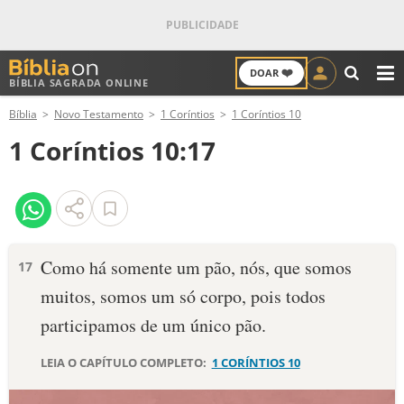
❤️
DOAR
BÍBLIA SAGRADA ONLINE
M
Bíblia
Novo Testamento
1 Coríntios
1 Coríntios 10
ANTIGO TESTAMENTO
1 Coríntios 10:17
NOVO TESTAMENTO
VERSÍCULOS
VERSÍCULO DO DIA
Como há somente um pão, nós, que somos
17
muitos, somos um só corpo, pois todos
PALAVRA DO DIA
participamos de um único pão.
SALMO DO DIA
LEIA O CAPÍTULO COMPLETO:
1 CORÍNTIOS 10
DEVOCIONAL DIÁRIO