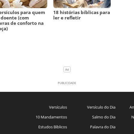
ersículos para quem
18 histórias bíblicas para
 doente (com
ler e refletir
vras de conforto na
nça)
Versículos
Versículo do Dia
An
10 Mandamentos
Salmo do Dia
N
Estudos Bíblicos
Palavra do Dia