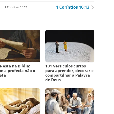
1 Coríntios 10:13
1 Coríntios 10:12
 está na Bíblia:
101 versículos curtos
ue a profecia não o
para aprender, decorar e
eta
compartilhar a Palavra
de Deus