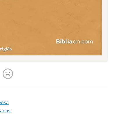
posa
danas