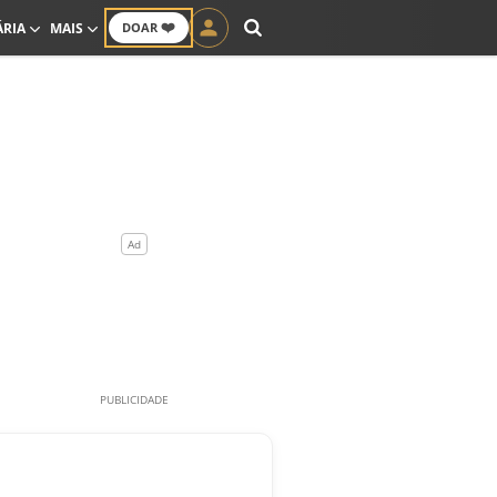
❤️
ÁRIA
MAIS
DOAR