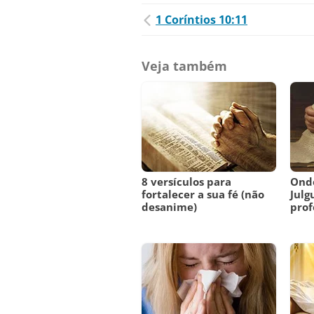
1 Coríntios 10:11
Veja também
8 versículos para
Onde
fortalecer a sua fé (não
Julg
desanime)
prof