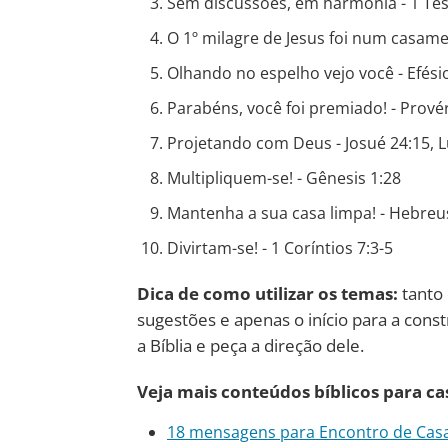
Sem discussões, em harmonia - 1 Tes
O 1º milagre de Jesus foi num casamen
Olhando no espelho vejo você - Efési
Parabéns, você foi premiado! - Prové
Projetando com Deus - Josué 24:15, L
Multipliquem-se! - Gênesis 1:28
Mantenha a sua casa limpa! - Hebreu
Divirtam-se! - 1 Coríntios 7:3-5
Dica de como utilizar os temas:
tanto 
sugestões e apenas o início para a cons
a Bíblia e peça a direção dele.
Veja mais conteúdos bíblicos para cas
18 mensagens para Encontro de Casal