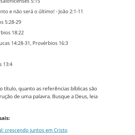
salonicenses 5:15
to e não será o último! - João 2:1-11
os 5:28-29
rbios 18:22
ucas 14:28-31, Provérbios 16:3
s 13:4
o título, quanto as referências bíblicas são
trução de uma palavra. Busque a Deus, leia
ais:
: crescendo juntos em Cristo