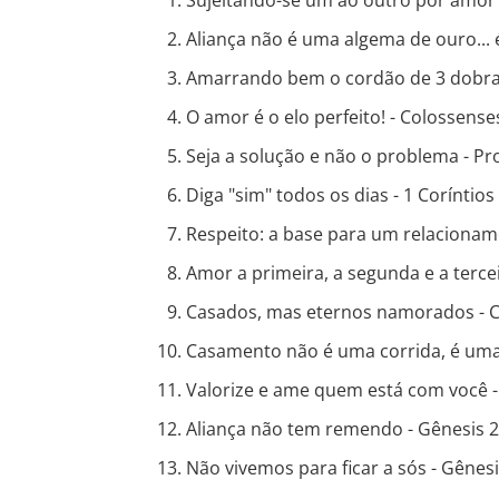
Sujeitando-se um ao outro por amor a
Aliança não é uma algema de ouro... 
Amarrando bem o cordão de 3 dobras 
O amor é o elo perfeito! - Colossense
Seja a solução e não o problema - Pr
Diga "sim" todos os dias - 1 Coríntios
Respeito: a base para um relacioname
Amor a primeira, a segunda e a terceir
Casados, mas eternos namorados - C
Casamento não é uma corrida, é uma 
Valorize e ame quem está com você -
Aliança não tem remendo - Gênesis 2
Não vivemos para ficar a sós - Gênesis