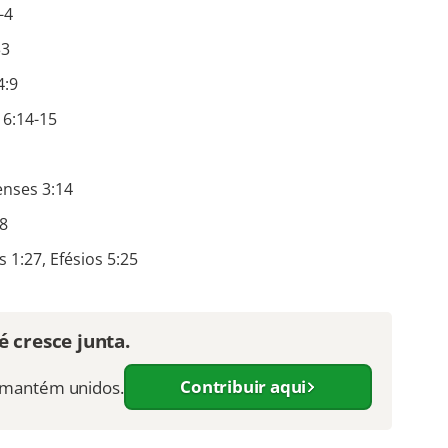
-4
33
4:9
 6:14-15
enses 3:14
8
 1:27, Efésios 5:25
 cresce junta.
Contribuir aqui
s mantém unidos.