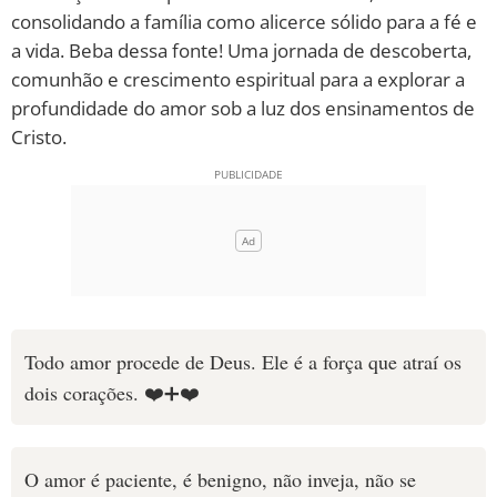
consolidando a família como alicerce sólido para a fé e
10 MANDAMENTOS
a vida. Beba dessa fonte! Uma jornada de descoberta,
comunhão e crescimento espiritual para a explorar a
ESTUDOS BÍBLICOS
profundidade do amor sob a luz dos ensinamentos de
Cristo.
ESBOÇOS DE PREGAÇÃO
TEMAS
PERGUNTE À BÍBLIA
IA
TERMO BÍBLICO
JOGOS
Todo amor procede de Deus. Ele é a força que atraí os
QUEM SOMOS
dois corações. ❤️️➕❤️️
LOJA BÍBLIAON
O amor é paciente, é benigno, não inveja, não se