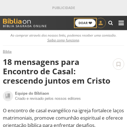
❤️
DOAR
BÍBLIA SAGRADA ONLINE
M
Ao comprar através dos nossos links, podemos receber uma comissão.
ANTIGO TESTAMENTO
Saiba como funciona
.
NOVO TESTAMENTO
Bíblia
18 mensagens para
VERSÍCULOS
Encontro de Casal:
crescendo juntos em Cristo
VERSÍCULO DO DIA
PALAVRA DO DIA
Equipe do Bíbliaon
Criado e revisado pelos nossos editores
SALMO DO DIA
O encontro de casal evangélico na igreja fortalece laços
matrimoniais, promove comunhão espiritual e oferece
DEVOCIONAL DIÁRIO
orientação bíblica para enfrentar desafios,