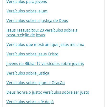
Versículos para jovens
10 MANDAMENTOS
Versículos sobre Jejum
Versículos sobre a justiça de Deus
ESTUDOS BÍBLICOS
Jesus ressuscitou: 23 versículos sobre a
ESBOÇOS DE PREGAÇÃO
ressurreição de Jesus
Versículos que mostram que Jesus me ama
TEMAS
Versículos sobre Jesus Cristo
PERGUNTE À BÍBLIA
IA
Jovens na Bíblia: 17 versículos sobre jovens
TERMO BÍBLICO
JOGOS
Versículos sobre justiça
QUEM SOMOS
Versículos sobre Jejum e Oração
Deus honra o justo: versículos sobre ser justo
LOJA BÍBLIAON
Versículos sobre a fé de Jó