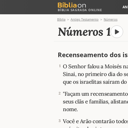
AN
BÍBLIA SAGRADA ONLINE
Bíblia
Antigo Testamento
Números
Números 1
Recenseamento dos is
O Senhor falou a Moisés n
1
Sinai, no primeiro dia do 
que os israelitas saíram do 
"Façam um recenseamento d
2
seus clãs e famílias, alist
nome.
Você e Arão contarão todo
3