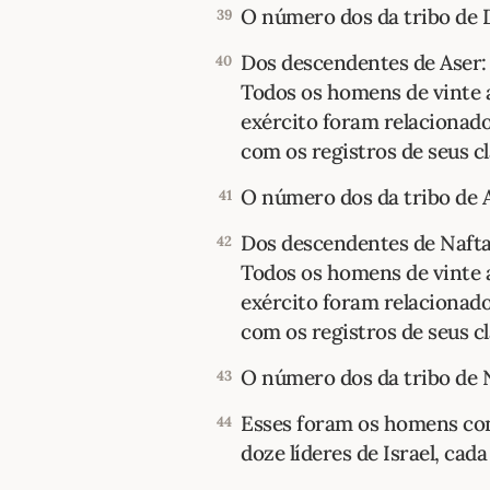
O número dos da tribo de D
39
Dos descendentes de Aser:
40
Todos os homens de vinte 
exército foram relacionad
com os registros de seus clã
O número dos da tribo de A
41
Dos descendentes de Naftal
42
Todos os homens de vinte 
exército foram relacionad
com os registros de seus clã
O número dos da tribo de Na
43
Esses foram os homens con
44
doze líderes de Israel, cad