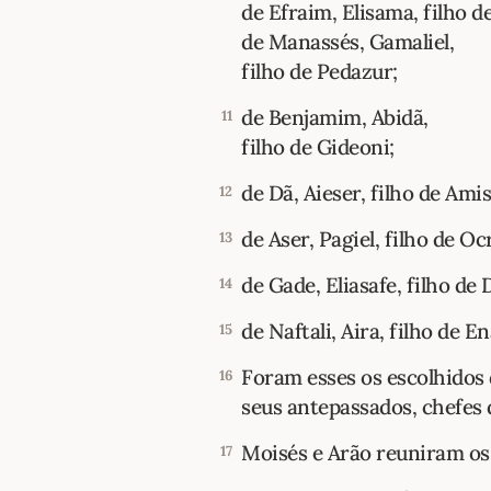
de Efraim, Elisama, filho d
de Manassés, Gamaliel,
filho de Pedazur;
de Benjamim, Abidã,
11
filho de Gideoni;
de Dã, Aieser, filho de Amis
12
de Aser, Pagiel, filho de Oc
13
de Gade, Eliasafe, filho de 
14
de Naftali, Aira, filho de En
15
Foram esses os escolhidos 
16
seus antepassados, chefes d
Moisés e Arão reuniram 
17