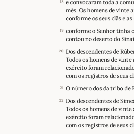
e convocaram toda a comu
18
mês. Os homens de vinte a
conforme os seus clãs e as
conforme o Senhor tinha o
19
contou no deserto do Sinai
Dos descendentes de Rúben,
20
Todos os homens de vinte 
exército foram relacionad
com os registros de seus clã
O número dos da tribo de R
21
Dos descendentes de Sime
22
Todos os homens de vinte 
exército foram relacionad
com os registros de seus clã