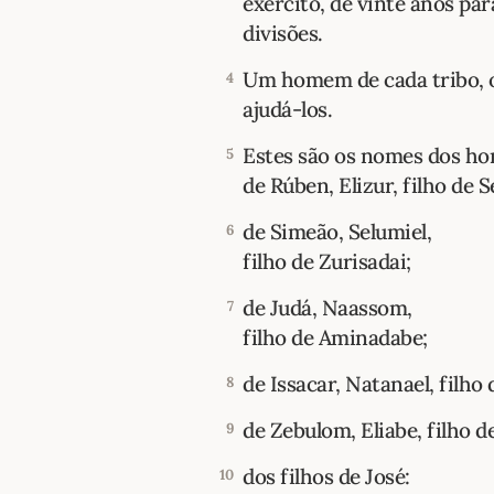
exército, de vinte anos pa
divisões.
Um homem de cada tribo, o 
4
ajudá-los.
Estes são os nomes dos ho
5
de Rúben, Elizur, filho de 
de Simeão, Selumiel,
6
filho de Zurisadai;
de Judá, Naassom,
7
filho de Aminadabe;
de Issacar, Natanael, filho 
8
de Zebulom, Eliabe, filho d
9
dos filhos de José:
10