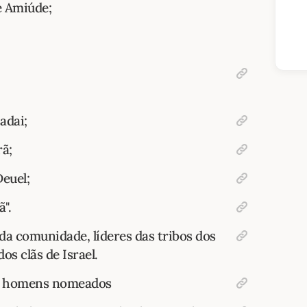
e Amiúde;
adai;
rã;
Deuel;
ã".
da comunidade, líderes das tribos dos
os clãs de Israel.
os homens nomeados