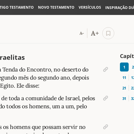
TIGO TESTAMENTO
NOVO TESTAMENTO
VERSÍCULOS
INSPIRAÇÃO DI
A+
A-
Capí
raelitas
1
2
a Tenda do Encontro, no deserto do
segundo mês do segundo ano, depois
11
1
Egito. Ele disse:
21
2
e toda a comunidade de Israel, pelos
31
3
ando todos os homens, um a um, pelo
s os homens que possam servir no