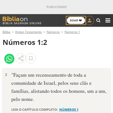
❤️
DOAR
BÍBLIA SAGRADA ONLINE
M
Bíblia
Antigo Testamento
Números
Números 1
ANTIGO TESTAMENTO
Números 1:2
NOVO TESTAMENTO
VERSÍCULOS
VERSÍCULO DO DIA
"Façam um recenseamento de toda a
2
comunidade de Israel, pelos seus clãs e
PALAVRA DO DIA
famílias, alistando todos os homens, um a um,
SALMO DO DIA
pelo nome.
DEVOCIONAL DIÁRIO
LEIA O CAPÍTULO COMPLETO:
NÚMEROS 1