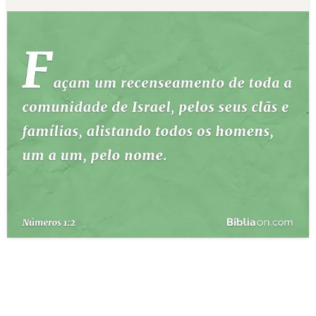
10 MANDAMENTOS
ESTUDOS BÍBLICOS
ESBOÇOS DE PREGAÇÃO
TEMAS
PERGUNTE À BÍBLIA
IA
TERMO BÍBLICO
JOGOS
QUEM SOMOS
LOJA BÍBLIAON