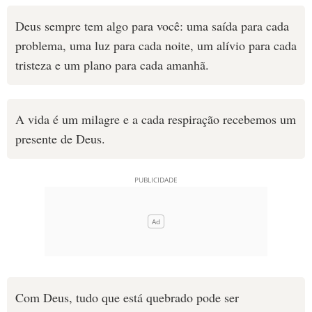
Deus sempre tem algo para você: uma saída para cada
10 MANDAMENTOS
problema, uma luz para cada noite, um alívio para cada
ESTUDOS BÍBLICOS
tristeza e um plano para cada amanhã.
ESBOÇOS DE PREGAÇÃO
A vida é um milagre e a cada respiração recebemos um
TEMAS
presente de Deus.
PERGUNTE À BÍBLIA
IA
TERMO BÍBLICO
JOGOS
QUEM SOMOS
LOJA BÍBLIAON
Com Deus, tudo que está quebrado pode ser