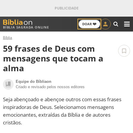
❤️
DOAR
BÍBLIA SAGRADA ONLINE
M
Bíblia
ANTIGO TESTAMENTO
59 frases de Deus com
NOVO TESTAMENTO
mensagens que tocam a
alma
VERSÍCULOS
Equipe do Bíbliaon
VERSÍCULO DO DIA
Criado e revisado pelos nossos editores
PALAVRA DO DIA
Seja abençoado e abençoe outros com essas frases
inspiradoras de Deus. Selecionamos mensagens
SALMO DO DIA
emocionantes, extraídas da Bíblia e de autores
cristãos.
DEVOCIONAL DIÁRIO