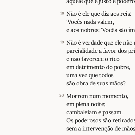
aquele que é justo e poder
Não é ele que diz aos reis:
18
'Vocês nada valem',
e aos nobres: 'Vocês são ím
Não é verdade que ele não
19
parcialidade a favor dos pr
e não favorece o rico
em detrimento do pobre,
uma vez que todos
são obra de suas mãos?
Morrem num momento,
20
em plena noite;
cambaleiam e passam.
Os poderosos são retirado
sem a intervenção de mão