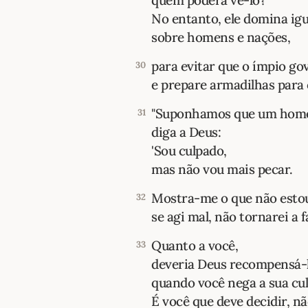
quem poderá vê-lo?
No entanto, ele domina ig
sobre homens e nações,
para evitar que o ímpio go
30
e prepare armadilhas para 
"Suponhamos que um ho
31
diga a Deus:
'Sou culpado,
mas não vou mais pecar.
Mostra-me o que não esto
32
se agi mal, não tornarei a fa
Quanto a você,
33
deveria Deus recompensá-
quando você nega a sua cu
É você que deve decidir, nã