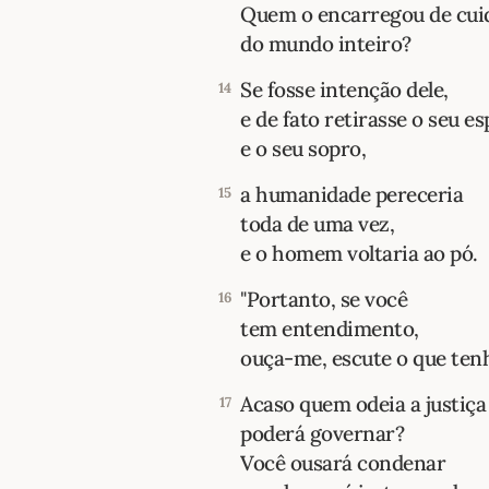
Quem o encarregou de cui
do mundo inteiro?
Se fosse intenção dele,
14
e de fato retirasse o seu es
e o seu sopro,
a humanidade pereceria
15
toda de uma vez,
e o homem voltaria ao pó.
"Portanto, se você
16
tem entendimento,
ouça-me, escute o que tenh
Acaso quem odeia a justiça
17
poderá governar?
Você ousará condenar