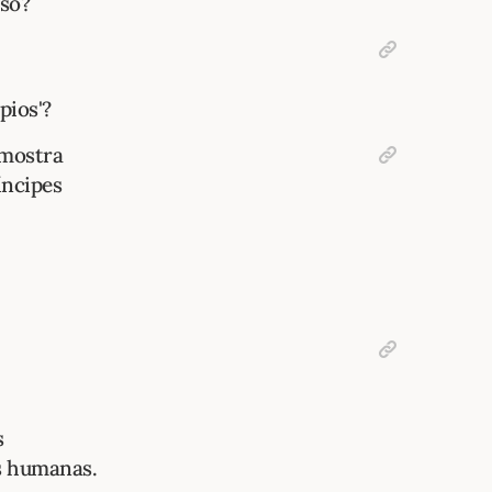
oso?
pios'?
 mostra
íncipes
s
s humanas.