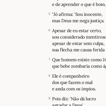
e de aprender o que é bom.
"Jó afirma: 'Sou inocente,
5
mas Deus me nega justiça.
Apesar de eu estar certo,
6
sou considerado mentiroso
apesar de estar sem culpa,
sua flecha me causa ferida 
Que homem existe como Jó
7
que bebe zombaria como á
Ele é companheiro
8
dos que fazem o mal
e anda com os ímpios.
Pois diz: 'Não dá lucro
9
agradar a Deus'.