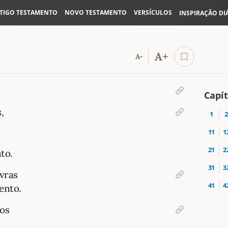
TIGO TESTAMENTO
NOVO TESTAMENTO
VERSÍCULOS
INSPIRAÇÃO DI
A+
A-
Capít
,
1
2
11
1
21
2
to.
31
3
avras
41
4
ento.
tos