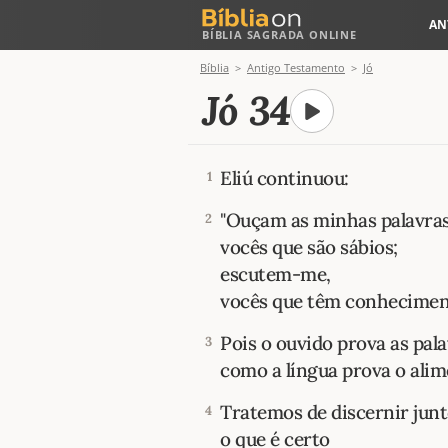
AN
BÍBLIA SAGRADA ONLINE
Bíblia
Antigo Testamento
Jó
Jó 34
Eliú continuou:
1
"Ouçam as minhas palavras
2
vocês que são sábios;
escutem-me,
vocês que têm conhecimen
Pois o ouvido prova as pal
3
como a língua prova o alim
Tratemos de discernir jun
4
o que é certo