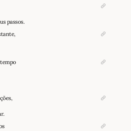
us passos.
tante,
 tempo
ções,
r.
os