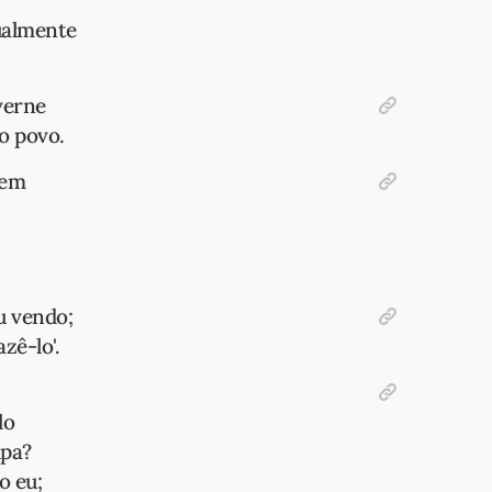
ualmente
verne
o povo.
mem
u vendo;
zê-lo'.
lo
lpa?
o eu;