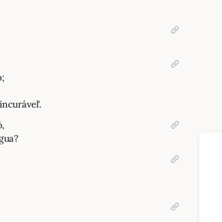
;
incurável'.
,
gua?