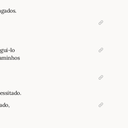
agados.
gui-lo
caminhos
essitado.
ado,