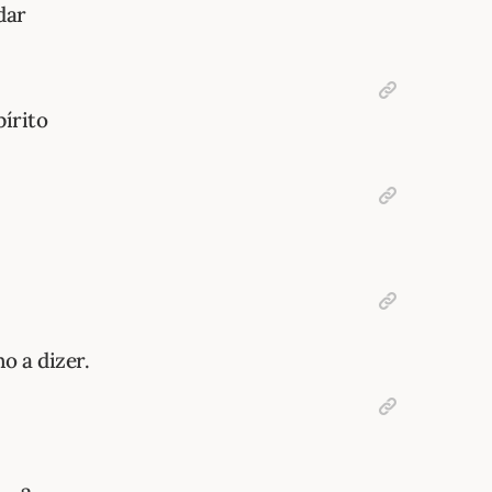
dar
pírito
o a dizer.