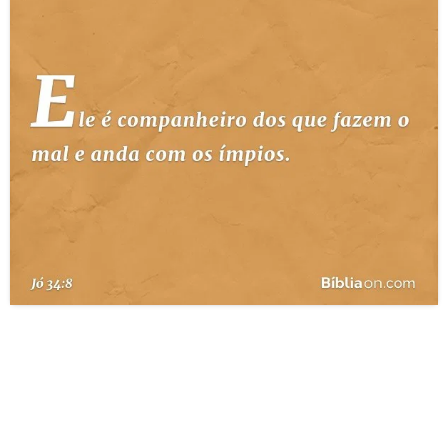
10 MANDAMENTOS
ESTUDOS BÍBLICOS
ESBOÇOS DE PREGAÇÃO
TEMAS
PERGUNTE À BÍBLIA
IA
TERMO BÍBLICO
JOGOS
QUEM SOMOS
LOJA BÍBLIAON