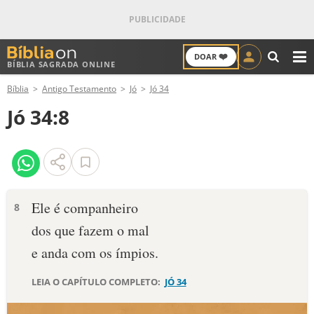
❤️
DOAR
BÍBLIA SAGRADA ONLINE
M
Bíblia
Antigo Testamento
Jó
Jó 34
ANTIGO TESTAMENTO
Jó 34:8
NOVO TESTAMENTO
VERSÍCULOS
VERSÍCULO DO DIA
Ele é companheiro
8
dos que fazem o mal
PALAVRA DO DIA
e anda com os ímpios.
SALMO DO DIA
LEIA O CAPÍTULO COMPLETO:
JÓ 34
DEVOCIONAL DIÁRIO