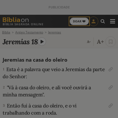
❤️
DOAR
BÍBLIA SAGRADA ONLINE
M
Bíblia
Antigo Testamento
Jeremias
ANTIGO TESTAMENTO
Jeremias 18
A+
A-
NOVO TESTAMENTO
Jeremias na casa do oleiro
VERSÍCULOS
Esta é a palavra que veio a Jeremias da parte
1
VERSÍCULO DO DIA
do Senhor:
"Vá à casa do oleiro, e ali você ouvirá a
PALAVRA DO DIA
2
minha mensagem".
SALMO DO DIA
Então fui à casa do oleiro, e o vi
3
trabalhando com a roda.
DEVOCIONAL DIÁRIO