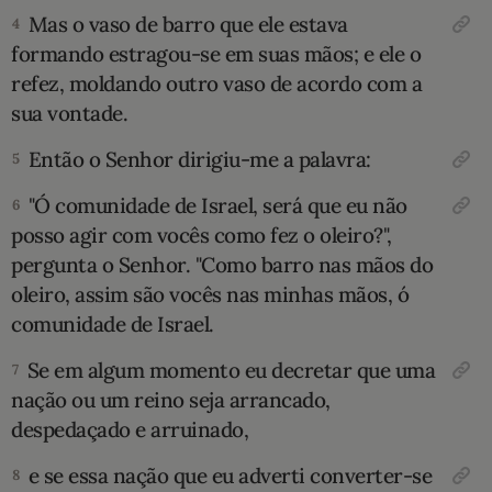
Mas o vaso de barro que ele estava
4
10 MANDAMENTOS
formando estragou-se em suas mãos; e ele o
refez, moldan­do outro vaso de acordo com a
ESTUDOS BÍBLICOS
sua vontade.
ESBOÇOS DE PREGAÇÃO
Então o Senhor dirigiu-me a palavra:
5
"Ó comunidade de Israel, será que eu não
6
TEMAS
posso agir com vocês como fez o oleiro?",
pergunta o Senhor. "Como barro nas mãos do
PERGUNTE À BÍBLIA
IA
oleiro, assim são vocês nas minhas mãos, ó
TERMO BÍBLICO
comunidade de Israel.
JOGOS
Se em algum momento eu decretar que uma
7
QUEM SOMOS
nação ou um reino seja arrancado,
despeda­çado e arruinado,
LOJA BÍBLIAON
e se essa nação que eu adverti converter-se
8