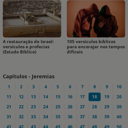
A restauração de Israel:
105 versículos bíblicos
versículos e profecias
para encorajar nos tempos
(Estudo Bíblico)
difíceis
Capítulos - Jeremias
1
2
3
4
5
6
7
8
9
10
11
12
13
14
15
16
17
18
19
20
21
22
23
24
25
26
27
28
29
30
31
32
33
34
35
36
37
38
39
40
41
42
43
44
45
46
47
48
49
50