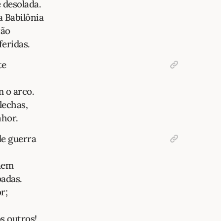
 desolada.
a Babilônia
rão
feridas.
te
 o arco.
lechas,
nhor.
de guerra
caem
badas.
r;
os outros!