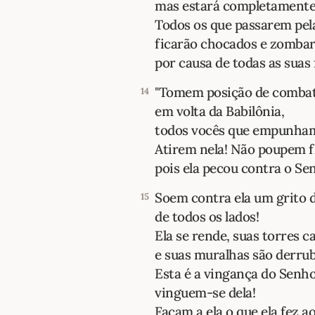
mas estará completamente
Todos os que passarem pel
ficarão chocados e zomba
por causa de todas as suas 
"Tomem posição de comba
14
em volta da Babilônia,
todos vocês que empunham
Atirem nela! Não poupem f
pois ela pecou contra o Se
Soem contra ela um grito 
15
de todos os lados!
Ela se rende, suas torres 
e suas muralhas são derru
Esta é a vingança do Senho
vinguem-se dela!
Façam a ela o que ela fez a