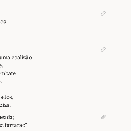
ios
 uma coalizão
e.
ombate
.
ados,
zias.
ueada;
e fartarão",