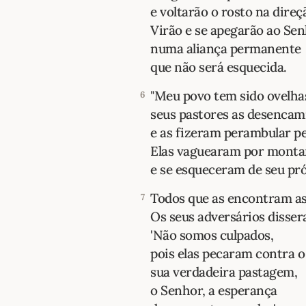
e voltarão o rosto na direç
Virão e se apegarão ao Se
numa aliança permanente
que não será esquecida.
"Meu povo tem sido ovelha
6
seus pastores as desenca
e as fizeram perambular p
Elas vaguearam por montan
e se esqueceram de seu pró
Todos que as encontram a
7
Os seus adversários disser
'Não somos culpados,
pois elas pecaram contra o
sua verdadeira pastagem,
o Senhor, a esperança