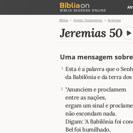
AN
BÍBLIA SAGRADA ONLINE
Bíblia
Antigo Testamento
Jeremias
Jeremias 50
Uma mensagem sobre 
Esta é a palavra que o Senh
1
da Babilônia e da terra dos
"Anunciem e proclamem
2
entre as nações,
ergam um sinal e proclam
não escondam nada.
Digam: 'A Babilônia foi con
Bel foi humilhado,