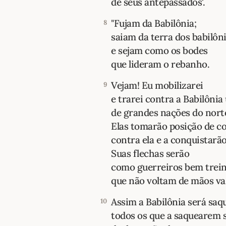
de seus antepassados'.
"Fujam da Babilônia;
8
saiam da terra dos babilôn
e sejam como os bodes
que lideram o rebanho.
Vejam! Eu mobilizarei
9
e trarei contra a Babilônia
de grandes nações do nort
Elas tomarão posição de c
contra ela e a conquistarão
Suas flechas serão
como guerreiros bem trein
que não voltam de mãos va
Assim a Babilônia será saq
10
todos os que a saquearem s