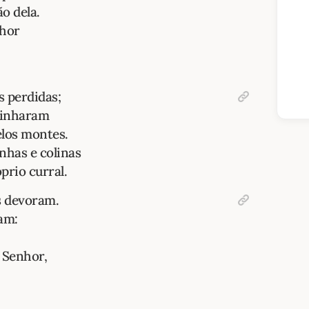
ão dela.
nhor
s perdidas;
minharam
elos montes.
has e colinas
prio curral.
s devoram.
am:
 Senhor,