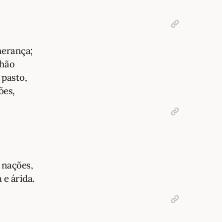
herança;
lhão
 pasto,
ões,
 nações,
 e árida.