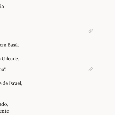
ia
 em Basã;
 Gileade.
a",
 de Israel,
ado,
ente