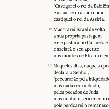
"Castigarei o rei da Babilôn
e a sua terra assim como
castiguei o rei da Assíria.
Mas trarei Israel de volta
19
a sua própria pastagem
e ele pastará no Carmelo e
e saciará o seu apetite
nos montes de Efraim e em
Naqueles dias, naquela époc
20
declara o Senhor,
"procurarão pela iniquidade
mas nada será achado,
pelos pecados de Judá,
mas nenhum será encontr
pois perdoarei o remanesc