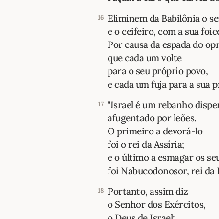
Eliminem da Babilônia o s
16
e o ceifeiro, com a sua foic
Por causa da espada do opr
que cada um volte
para o seu próprio povo,
e cada um fuja para a sua p
"Israel é um rebanho dispe
17
afugentado por leões.
O primeiro a devorá-lo
foi o rei da Assíria;
e o último a esmagar os se
foi Nabucodonosor, rei da B
Portanto, assim diz
18
o Senhor dos Exércitos,
o Deus de Israel: