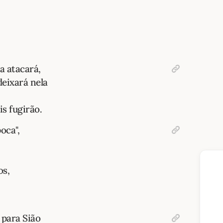
a atacará,
deixará nela
s fugirão.
oca",
os,
para Sião