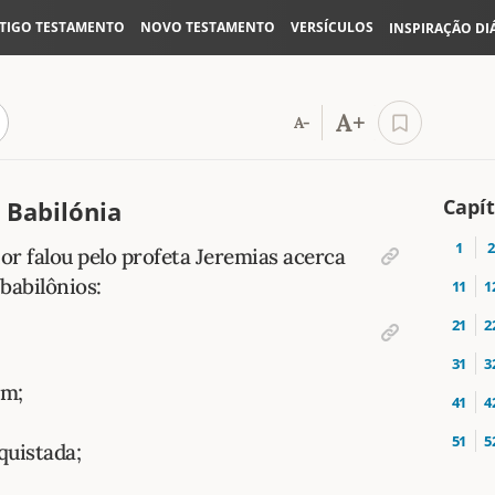
TIGO TESTAMENTO
NOVO TESTAMENTO
VERSÍCULOS
INSPIRAÇÃO DI
A+
A-
Capít
Babilónia
1
2
or falou pelo profeta Jeremias acerca
 babilônios:
11
1
21
2
31
3
em;
41
4
51
5
quistada;