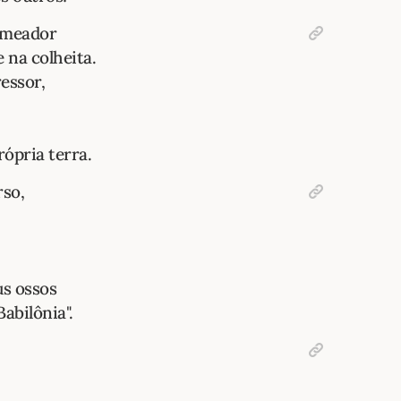
emeador
e na colheita.
essor,
rópria terra.
rso,
us ossos
abilônia".