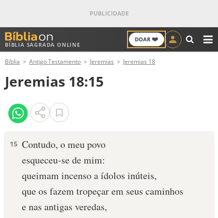
❤️
DOAR
BÍBLIA SAGRADA ONLINE
M
Bíblia
Antigo Testamento
Jeremias
Jeremias 18
ANTIGO TESTAMENTO
Jeremias 18:15
NOVO TESTAMENTO
VERSÍCULOS
VERSÍCULO DO DIA
Contudo, o meu povo
15
esqueceu-se de mim:
PALAVRA DO DIA
queimam incenso a ídolos inúteis,
SALMO DO DIA
que os fazem tropeçar em seus caminhos
e nas antigas veredas,
DEVOCIONAL DIÁRIO