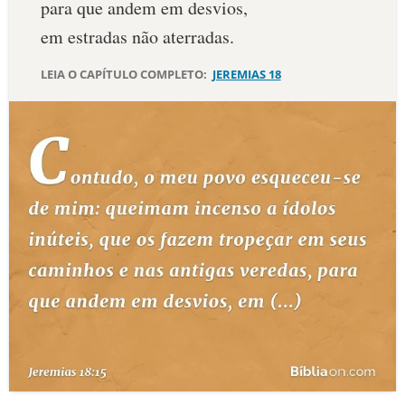
para que andem em desvios,
10 MANDAMENTOS
em estradas não aterradas.
LEIA O CAPÍTULO COMPLETO:
JEREMIAS 18
ESTUDOS BÍBLICOS
ESBOÇOS DE PREGAÇÃO
TEMAS
PERGUNTE À BÍBLIA
IA
TERMO BÍBLICO
JOGOS
QUEM SOMOS
LOJA BÍBLIAON