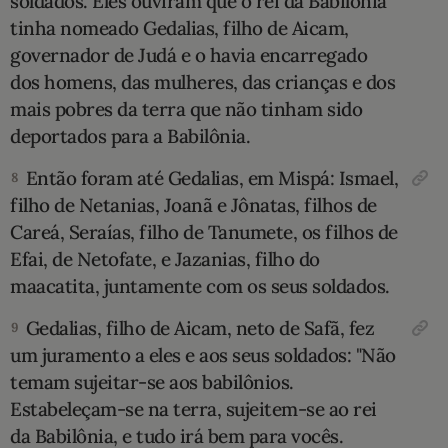
soldados. Eles ouviram que o rei da Babilônia
tinha nomeado Gedalias, filho de Aicam,
gover­nador de Judá e o havia encarregado
dos ho­mens, das mulheres, das crianças e dos
mais pobres da terra que não tinham sido
deportados para a Babilônia.
Então foram até Gedalias, em Mispá: Ismael,
8
filho de Netanias, Joanã e Jôna­tas, filhos de
Careá, Seraías, filho de Tanumete, os filhos de
Efai, de Netofate, e Jazanias, filho do
maacatita, juntamente com os seus soldados.
Gedalias, filho de Aicam, neto de Safã, fez
9
um juramento a eles e aos seus soldados: "Não
temam sujeitar-se aos babilônios.
Estabeleçam-se na terra, sujeitem-se ao rei
da Babilônia, e tudo irá bem para vocês.