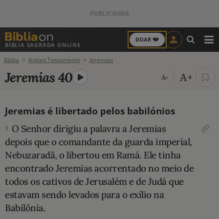
❤️
DOAR
BÍBLIA SAGRADA ONLINE
M
Bíblia
Antigo Testamento
Jeremias
ANTIGO TESTAMENTO
Jeremias 40
A+
A-
NOVO TESTAMENTO
Jeremias é libertado pelos babilónios
VERSÍCULOS
O Senhor dirigiu a palavra a Jere­mias
1
VERSÍCULO DO DIA
depois que o comandante da guarda impe­rial,
Nebuzaradã, o libertou em Ramá. Ele tinha
PALAVRA DO DIA
encontrado Jeremias acorrentado no meio de
todos os cativos de Jerusalém e de Judá que
SALMO DO DIA
estavam sendo levados para o exílio na
Babilônia.
DEVOCIONAL DIÁRIO