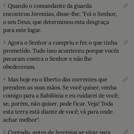
Quan­do o comandante da guarda
2
10 MANDAMENTOS
encontrou Jeremias, disse-lhe: "Foi o Senhor,
o seu Deus, que determinou esta desgraça
ESTUDOS BÍBLICOS
para este lugar.
ESBOÇOS DE PREGAÇÃO
Agora o Senhor a cumpriu e fez o que tinha
3
prometi­do. Tudo isso aconteceu porque vocês
TEMAS
pecaram contra o Senhor e não lhe
obedeceram.
PERGUNTE À BÍBLIA
IA
Mas hoje eu o liberto das correntes que
4
prendem as suas mãos. Se você quiser, venha
TERMO BÍBLICO
JOGOS
comigo para a Babilônia e eu cuidarei de você;
QUEM SOMOS
se, porém, não quiser, pode ficar. Veja! Toda
esta terra está diante de você; vá para onde
LOJA BÍBLIAON
achar melhor".
Contudo, antes de Jeremias se virar para
5