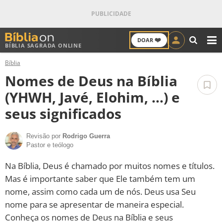
❤️
DOAR
BÍBLIA SAGRADA ONLINE
M
Bíblia
ANTIGO TESTAMENTO
Nomes de Deus na Bíblia
NOVO TESTAMENTO
(YHWH, Javé, Elohim, ...) e
seus significados
VERSÍCULOS
Revisão por
Rodrigo Guerra
VERSÍCULO DO DIA
Pastor e teólogo
PALAVRA DO DIA
Na Bíblia, Deus é chamado por muitos nomes e títulos.
Mas é importante saber que Ele também tem um
SALMO DO DIA
nome, assim como cada um de nós. Deus usa Seu
nome para se apresentar de maneira especial.
DEVOCIONAL DIÁRIO
Conheça os nomes de Deus na Bíblia e seus