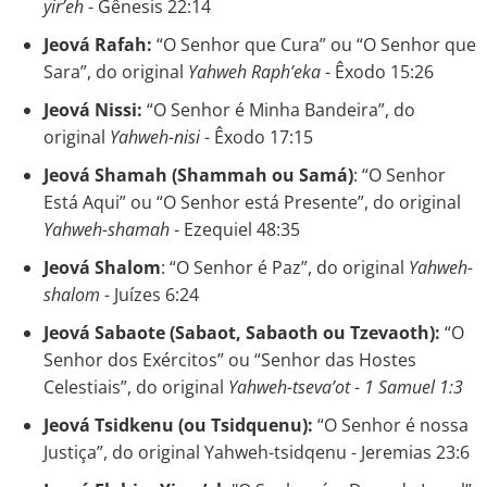
yir’eh
- Gênesis 22:14
Jeová Rafah:
“O Senhor que Cura” ou “O Senhor que
Sara”, do original
Yahweh Raph’eka
- Êxodo 15:26
Jeová Nissi:
“O Senhor é Minha Bandeira”, do
original
Yahweh-nisi
- Êxodo 17:15
Jeová Shamah (Shammah ou Samá)
: “O Senhor
Está Aqui” ou “O Senhor está Presente”, do original
Yahweh-shamah
- Ezequiel 48:35
Jeová Shalom
: “O Senhor é Paz”, do original
Yahweh-
shalom -
Juízes 6:24
Jeová Sabaote (Sabaot, Sabaoth ou Tzevaoth):
“O
Senhor dos Exércitos” ou “Senhor das Hostes
Celestiais”, do original
Yahweh-tseva’ot - 1 Samuel 1:3
Jeová Tsidkenu (ou Tsidquenu):
“O Senhor é nossa
Justiça”, do original Yahweh-tsidqenu - Jeremias 23:6