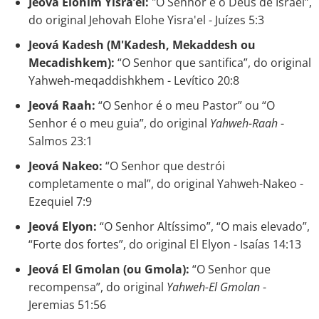
Jeová Elohim Yisra’el:
"O Senhor é o Deus de Israel”,
do original Jehovah Elohe Yisra'el - Juízes 5:3
Jeová Kadesh (M'Kadesh, Mekaddesh ou
Mecadishkem):
“O Senhor que santifica”, do original
Yahweh-meqaddishkhem - Levítico 20:8
Jeová Raah:
“O Senhor é o meu Pastor” ou “O
Senhor é o meu guia”, do original
Yahweh-Raah
-
Salmos 23:1
Jeová Nakeo:
“O Senhor que destrói
completamente o mal”, do original Yahweh-Nakeo -
Ezequiel 7:9
Jeová Elyon:
“O Senhor Altíssimo”, “O mais elevado”,
“Forte dos fortes”, do original El Elyon - Isaías 14:13
Jeová El Gmolan (ou Gmola):
“O Senhor que
recompensa”, do original
Yahweh-El Gmolan
-
Jeremias 51:56