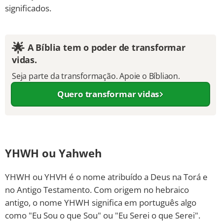
significados.
10 MANDAMENTOS
ESTUDOS BÍBLICOS
🌟
A Bíblia tem o poder de transformar
vidas.
ESBOÇOS DE PREGAÇÃO
Seja parte da transformação. Apoie o Bíbliaon.
Quero transformar vidas
TEMAS
PERGUNTE À BÍBLIA
IA
TERMO BÍBLICO
JOGOS
YHWH ou Yahweh
QUEM SOMOS
YHWH ou YHVH é o nome atribuído a Deus na Torá e
no Antigo Testamento. Com origem no hebraico
LOJA BÍBLIAON
antigo, o nome YHWH significa em português algo
como "Eu Sou o que Sou" ou "Eu Serei o que Serei".