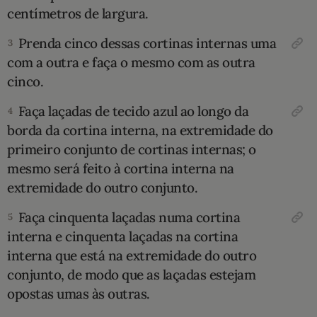
centímetros de largura.
10 MANDAMENTOS
Prenda ­cinco dessas cortinas internas uma
3
com a outra e faça o mesmo com as outra
ESTUDOS BÍBLICOS
cinco.
ESBOÇOS DE PREGAÇÃO
Faça laçadas de tecido azul ao longo da
4
borda da cortina interna, na extremidade do
TEMAS
primeiro conjunto de corti­nas internas; o
mesmo será feito à cortina inter­na na
PERGUNTE À BÍBLIA
IA
extremidade do outro conjunto.
TERMO BÍBLICO
JOGOS
Faça cinquenta laçadas numa cortina
5
interna e cin­quenta laçadas na cortina
QUEM SOMOS
interna que está na extremidade do outro
conjunto, de modo que as laçadas estejam
LOJA BÍBLIAON
opostas umas às outras.