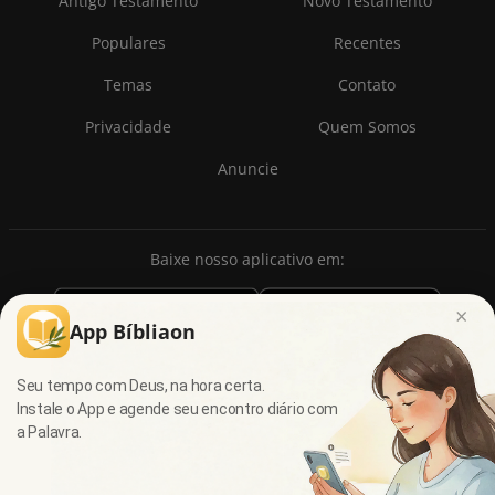
Antigo Testamento
Novo Testamento
Populares
Recentes
Temas
Contato
Privacidade
Quem Somos
Anuncie
Baixe nosso aplicativo em:
×
App Bíbliaon
Seu tempo com Deus, na hora certa.
Instale o App e agende seu encontro diário com
a Palavra.