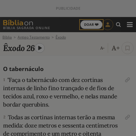
❤️
DOAR
BÍBLIA SAGRADA ONLINE
M
Bíblia
Antigo Testamento
Êxodo
ANTIGO TESTAMENTO
Êxodo 26
A+
A-
NOVO TESTAMENTO
O tabernáculo
VERSÍCULOS
"Faça o tabernáculo com dez corti­nas
1
VERSÍCULO DO DIA
internas de linho fino trançado e de fios de
tecidos azul, roxo e vermelho, e nelas mande
PALAVRA DO DIA
bordar querubins.
SALMO DO DIA
Todas as cortinas internas terão a mesma
2
medida: doze metros e sessenta centímetros
DEVOCIONAL DIÁRIO
de comprimento e um metro e oi­tenta