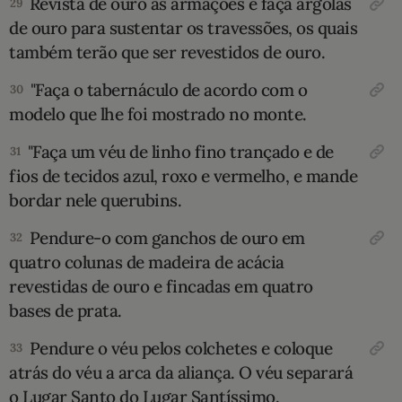
Revista de ouro as armações e faça argo­las
29
de ouro para sustentar os travessões, os qua­is
também terão que ser revestidos de ouro.
"Faça o tabernáculo de acordo com o
30
modelo que lhe foi mostrado no monte.
"Faça um véu de linho fino trançado e de
31
fios de tecidos azul, roxo e vermelho, e man­de
bordar nele querubins.
Pendure-o com gan­chos de ouro em
32
quatro colunas de madeira de acácia
revestidas de ouro e fincadas em quatro
bases de prata.
Pen­dure o véu pelos colchetes e coloque
33
atrás do véu a arca da aliança. O véu separará
o Lugar Santo do Lugar Santíssimo.