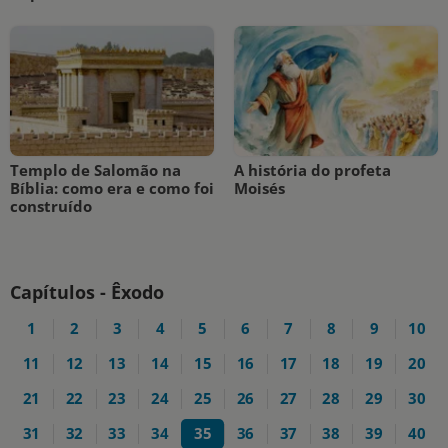
Templo de Salomão na
A história do profeta
Bíblia: como era e como foi
Moisés
construído
Capítulos - Êxodo
1
2
3
4
5
6
7
8
9
10
11
12
13
14
15
16
17
18
19
20
21
22
23
24
25
26
27
28
29
30
31
32
33
34
35
36
37
38
39
40