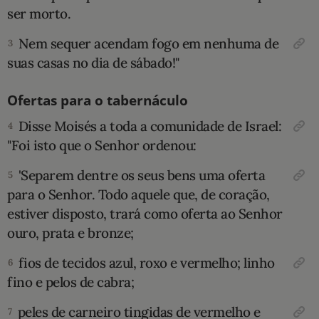
ser morto.
10 MANDAMENTOS
Nem sequer acendam fogo em nenhuma de
3
suas casas no dia de sábado!"
ESTUDOS BÍBLICOS
Ofertas para o tabernáculo
ESBOÇOS DE PREGAÇÃO
Disse Moisés a toda a comunidade de Israel:
4
TEMAS
"Foi isto que o Senhor ordenou:
PERGUNTE À BÍBLIA
'Sepa­rem dentre os seus bens uma oferta
IA
5
para o Senhor. Todo aque­le que, de coração,
TERMO BÍBLICO
JOGOS
estiver disposto, trará como oferta ao Senhor
ouro, prata e bronze;
QUEM SOMOS
fios de tecidos azul, roxo e vermelho; linho
6
LOJA BÍBLIAON
fino e pelos de cabra;
peles de carneiro tingidas de vermelho e
7