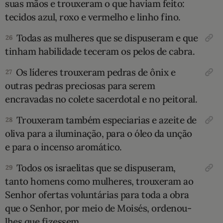
suas mãos e trou­xeram o que haviam feito:
tecidos azul, roxo e vermelho e linho fino.
Todas as mulheres que se dispuseram e que
26
ti­nham habilidade teceram os pelos de cabra.
Os líderes trouxeram pedras de ônix e
27
outras pedras preciosas para serem
en­cravadas no colete sacerdotal e no peitoral.
Trou­xeram também especiarias e azeite de
28
oliva para a iluminação, para o óleo da unção
e para o incenso aromático.
Todos os israelitas que se dispuseram,
29
tanto homens como mulhe­res, trouxeram ao
Senhor ofertas voluntárias para toda a obra
que o Senhor, por meio de Moisés, ordenou-
lhes que fizessem.