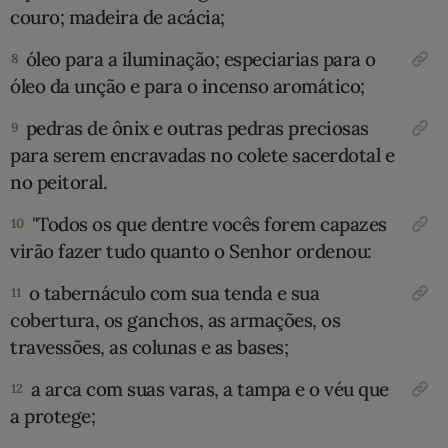
couro; madeira de acá­cia;
óleo para a iluminação; especiarias para o
8
óleo da unção e para o incenso aromático;
pe­dras de ônix e outras pedras preciosas
9
para se­rem encravadas no colete sacerdotal e
no peito­ral.
"Todos os que dentre vocês forem ca­pazes
10
virão fazer tudo quanto o Senhor orde­nou:
o tabernáculo com sua tenda e sua
11
cober­tura, os ganchos, as armações, os
travessões, as colunas e as bases;
a arca com suas varas, a tampa e o véu que
12
a protege;