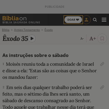
❤️
DOAR
BÍBLIA SAGRADA ONLINE
M
Bíblia
Antigo Testamento
Êxodo
ANTIGO TESTAMENTO
Êxodo 35
A+
A-
NOVO TESTAMENTO
As instruções sobre o sábado
VERSÍCULOS
Moisés reuniu toda a comunidade de Israel
1
VERSÍCULO DO DIA
e disse a ela: "Estas são as coisas que o Senhor
os mandou fazer:
PALAVRA DO DIA
Em seis dias qual­quer trabalho poderá ser
2
SALMO DO DIA
feito, mas o sétimo dia lhes será santo, um
sábado de descanso consa­grado ao Senhor.
DEVOCIONAL DIÁRIO
Todo aquele que trabalhar nesse dia terá que