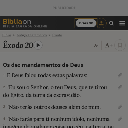
❤️
DOAR
BÍBLIA SAGRADA ONLINE
M
Bíblia
Antigo Testamento
Êxodo
ANTIGO TESTAMENTO
Êxodo 20
A+
A-
NOVO TESTAMENTO
Os dez mandamentos de Deus
VERSÍCULOS
E Deus falou todas estas palavras:
1
VERSÍCULO DO DIA
"Eu sou o Senhor, o teu Deus, que te tirou
2
do Egito, da terra da escravidão.
PALAVRA DO DIA
"Não terás outros deuses além de mim.
3
SALMO DO DIA
"Não farás para ti nenhum ídolo, ne­nhuma
4
DEVOCIONAL DIÁRIO
imagem de qualquer coisa no céu, na terra, ou