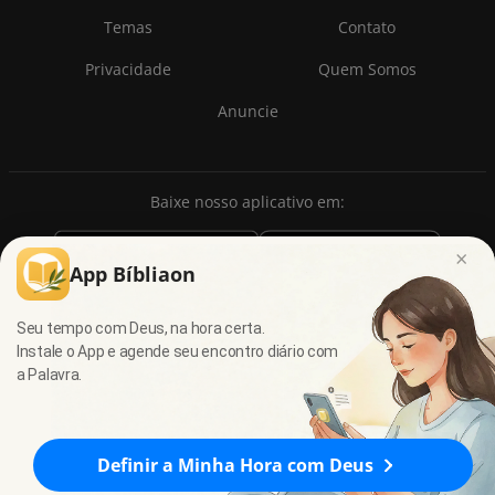
Temas
Contato
Privacidade
Quem Somos
Anuncie
Baixe nosso aplicativo em:
×
App Bíbliaon
Seu tempo com Deus, na hora certa.
Instale o App e agende seu encontro diário com
a Palavra.
© 2009 - 2026
7Graus
- Todos os direitos reservados.
Definir a Minha Hora com Deus
Êxodo 21