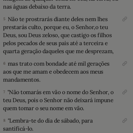
nas águas debaixo da terra.
10 MANDAMENTOS
Não te prostrarás diante deles nem lhes
5
ESTUDOS BÍBLICOS
prestarás culto, porque eu, o Senhor,o teu
Deus, sou Deus zelo­so, que castigo os filhos
ESBOÇOS DE PREGAÇÃO
pelos pecados de seus pais até a terceira e
quarta geração daqueles que me desprezam,
TEMAS
mas trato com bondade até mil gerações
6
aos que me amam e obedecem aos meus
PERGUNTE À BÍBLIA
IA
man­damentos.
TERMO BÍBLICO
JOGOS
"Não tomarás em vão o nome do Senhor, o
7
teu Deus, pois o Senhor não deixará impune
QUEM SOMOS
quem tomar o seu nome em vão.
LOJA BÍBLIAON
"Lembra-te do dia de sábado, para
8
santificá-lo.