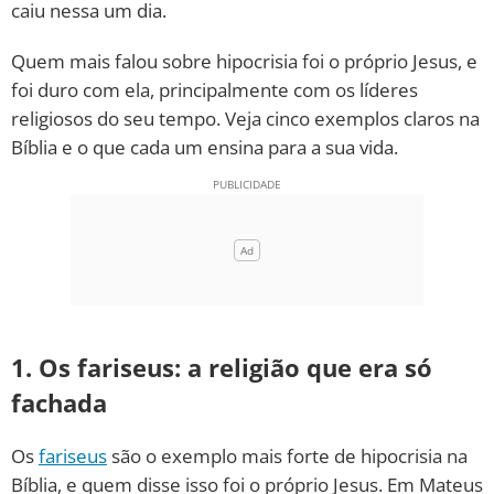
caiu nessa um dia.
10 MANDAMENTOS
Quem mais falou sobre hipocrisia foi o próprio Jesus, e
foi duro com ela, principalmente com os líderes
ESTUDOS BÍBLICOS
religiosos do seu tempo. Veja cinco exemplos claros na
Bíblia e o que cada um ensina para a sua vida.
ESBOÇOS DE PREGAÇÃO
TEMAS
PERGUNTE À BÍBLIA
IA
TERMO BÍBLICO
JOGOS
1. Os fariseus: a religião que era só
QUEM SOMOS
fachada
LOJA BÍBLIAON
Os
fariseus
são o exemplo mais forte de hipocrisia na
Bíblia, e quem disse isso foi o próprio Jesus. Em Mateus