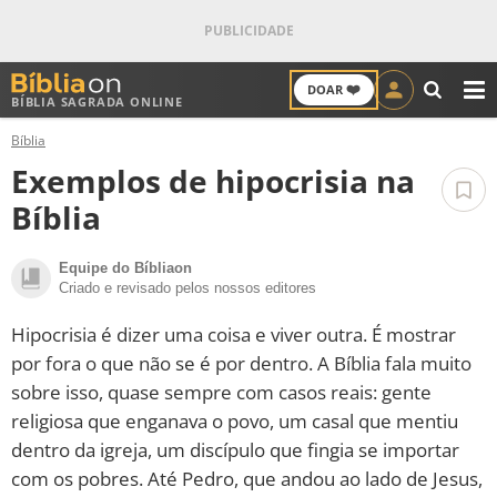
❤️
DOAR
BÍBLIA SAGRADA ONLINE
M
Bíblia
ANTIGO TESTAMENTO
Exemplos de hipocrisia na
NOVO TESTAMENTO
Bíblia
VERSÍCULOS
Equipe do Bíbliaon
Criado e revisado pelos nossos editores
VERSÍCULO DO DIA
Hipocrisia é dizer uma coisa e viver outra. É mostrar
por fora o que não se é por dentro. A Bíblia fala muito
PALAVRA DO DIA
sobre isso, quase sempre com casos reais: gente
religiosa que enganava o povo, um casal que mentiu
SALMO DO DIA
dentro da igreja, um discípulo que fingia se importar
com os pobres. Até Pedro, que andou ao lado de Jesus,
DEVOCIONAL DIÁRIO