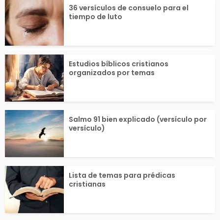
uien se arrepiente, re
Conocer a Dios
36 versículos de consuelo para el
tiempo de luto
chaza el pecado y rec
yuda a entender
noce...
gen...
Estudios bíblicos cristianos
organizados por temas
Salmo 91 bien explicado (versículo por
versículo)
Lista de temas para prédicas
cristianas