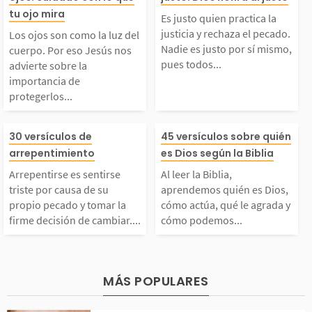
uz del cuerpo. Por eso
a la justicia y 
tu ojo mira
ar tentaciones que sup
personas y las s
Es justo quien practica la
justicia y rechaza el pecado.
Los ojos son como la luz del
Jesús nos advierte sob
el pecado. Nadi
Nadie es justo por sí mismo,
ran nuestras fuerzas.
ones. La Biblia
cuerpo. Por eso Jesús nos
pues todos...
advierte sobre la
importancia de
re la importancia de p
sto por sí mism
l...
mucho...
protegerlos...
otegerlos del mal. La
todos hemos pe
rrepentirse es sentirs
Al leer la Bibli
30 versículos de
45 versículos sobre quién
arrepentimiento
es Dios según la Biblia
Biblia nos dice que de
Pero Jesús mur
 triste por causa de s
ndemos quién e
Arrepentirse es sentirse
Al leer la Biblia,
triste por causa de su
aprendemos quién es Dios,
bemos mirar el bien
a justificarnos 
u propio pecado y tom
cómo actúa, qué
propio pecado y tomar la
cómo actúa, qué le agrada y
firme decisión de cambiar....
cómo podemos...
...
nos...
r la firme decisión d
rada y cómo p
e cambiar. Cuando al
relacionarnos c
MÁS POPULARES