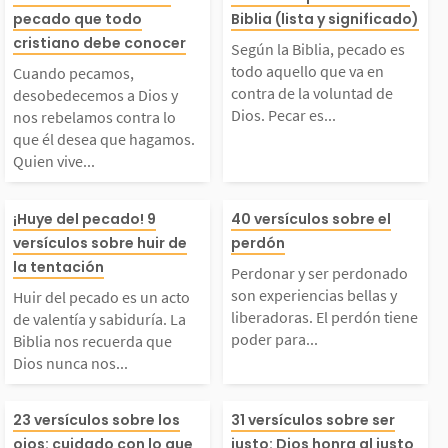
Cuando pecamos, des
Según la Biblia
pecado que todo
Biblia (lista y significado)
obedecemos a Dios y
o es todo aquel
cristiano debe conocer
Según la Biblia, pecado es
todo aquello que va en
Cuando pecamos,
nos rebelamos contra
va en contra de 
contra de la voluntad de
desobedecemos a Dios y
Dios. Pecar es...
nos rebelamos contra lo
que él desea que hagamos.
lo que él desea que ha
untad de Dios. 
Quien vive...
gamos. Quien vive en
es desobedecer
Huir del pecado es un
Perdonar y ser
¡Huye del pecado! 9
40 versículos sobre el
versículos sobre huir de
perdón
pecado vive lejos de D
ndamientos, hac
cto de valentía y sabi
ado son experie
la tentación
Perdonar y ser perdonado
son experiencias bellas y
os y de su voluntad. S
que es incorrec
Huir del pecado es un acto
uría. La Biblia nos r
bellas y liberad
liberadoras. El perdón tiene
de valentía y sabiduría. La
poder para...
Biblia nos recuerda que
n embargo,...
jar de...
Dios nunca nos...
ecuerda que Dios nun
El perdón tiene
Los ojos son como la l
Es justo quien p
ca nos permite enfrent
para transforma
23 versículos sobre los
31 versículos sobre ser
ojos: cuidado con lo que
justo: Dios honra al justo